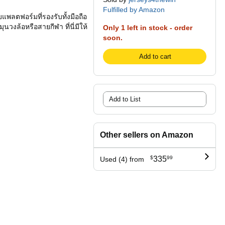
Fulfilled by Amazon
แพลตฟอร์มที่รองรับทั้งมือถือ
ล้อหรือสายกีฬา ที่นี่มีให้
Only 1 left in stock - order
soon.
Add to cart
Add to List
Other sellers on Amazon
$
335
99
Used (4) from