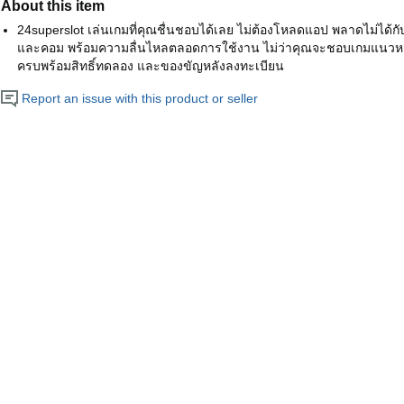
About this item
24superslot เล่นเกมที่คุณชื่นชอบได้เลย ไม่ต้องโหลดแอป พลาดไม่ได้กับ
และคอม พร้อมความลื่นไหลตลอดการใช้งาน ไม่ว่าคุณจะชอบเกมแนวหมุนวง
ครบพร้อมสิทธิ์ทดลอง และของขัญหลังลงทะเบียน
Report an issue with this product or seller