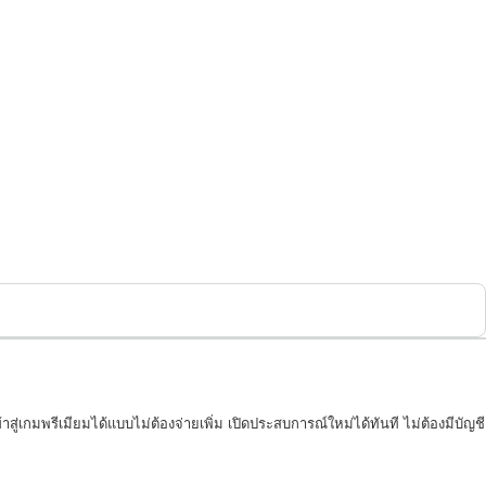
้าสู่เกมพรีเมียมได้แบบไม่ต้องจ่ายเพิ่ม เปิดประสบการณ์ใหม่ได้ทันที ไม่ต้องมีบัญชี