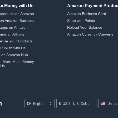
e Money with Us
Amazon Payment Produc
 products on Amazon
Amazon Business Card
 on Amazon Business
Shop with Points
 apps on Amazon
Reload Your Balance
me an Affiliate
Amazon Currency Converter
rtise Your Products
-Publish with Us
t an Amazon Hub
e More Make Money
 Us
English
$
USD - U.S. Dollar
United