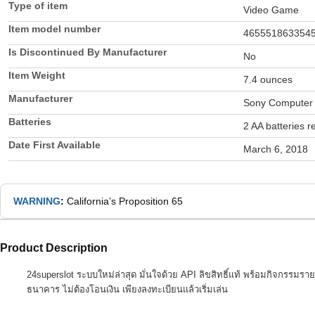
Type of item
Video Game
Item model number
465551863354
Is Discontinued By Manufacturer
No
Item Weight
7.4 ounces
Manufacturer
Sony Computer 
Batteries
2 AA batteries r
Date First Available
March 6, 2018
WARNING
:
California’s Proposition 65
Product Description
24superslot ระบบใหม่ล่าสุด มั่นใจด้วย API ลิขสิทธิ์แท้ พร้อมกิจกรรมรายวัน
ธนาคาร ไม่ต้องโอนเงิน เพียงลงทะเบียนแล้วเริ่มเล่น