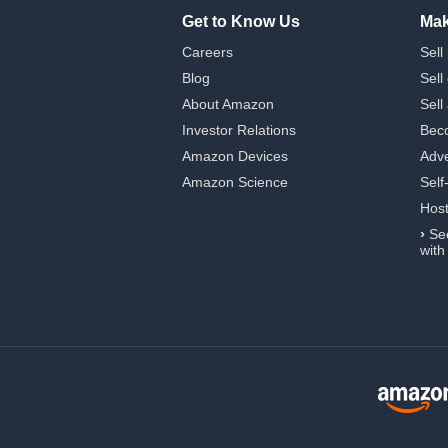
Get to Know Us
Mak
Careers
Sell
Blog
Sell
About Amazon
Sell
Investor Relations
Beco
Amazon Devices
Adve
Amazon Science
Self
Hos
›
Se
with