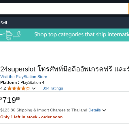
Sell
24superslot โทรศัพท์มือถืออัพเกรดฟรี และ
Visit the PlayStation Store
Platform :
PlayStation 4
4.2
394 ratings
719
$
98
$123.86 Shipping & Import Charges to Thailand
Details
Only 1 left in stock - order soon.