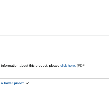
 information about this product, please
click here.
[PDF ]
t a lower price?