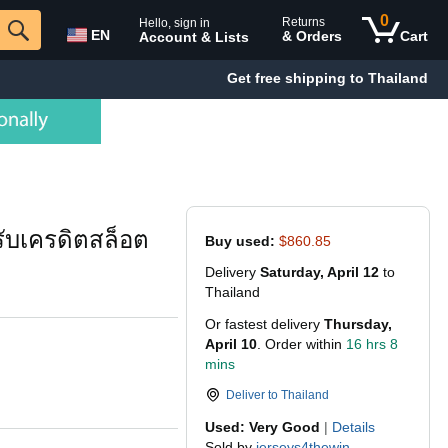
0
Returns
Hello, sign in
EN
& Orders
Cart
Account & Lists
Get free shipping to Thailand
รับเครดิตสล็อต
Buy used:
$860.85
Delivery
Saturday, April 12
to
Thailand
Or fastest delivery
Thursday,
April 10
. Order within
16 hrs 8
mins
Deliver to
Thailand
Used: Very Good
|
Details
Sold by
jerseys4thewin