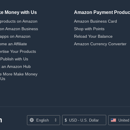
e Money with Us
Amazon Payment Produc
 products on Amazon
Amazon Business Card
 on Amazon Business
Shop with Points
 apps on Amazon
Reload Your Balance
me an Affiliate
Amazon Currency Converter
rtise Your Products
-Publish with Us
t an Amazon Hub
e More Make Money
 Us
English
$
USD - U.S. Dollar
United