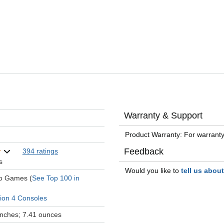
Warranty & Support
Product Warranty: For warranty
Feedback
394 ratings
s
Would you like to
tell us abou
eo Games (
See Top 100 in
tion 4 Consoles
 inches; 7.41 ounces