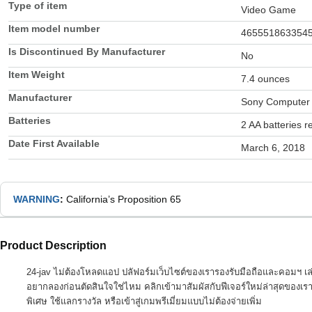
Type of item
Video Game
Item model number
465551863354
Is Discontinued By Manufacturer
No
Item Weight
7.4 ounces
Manufacturer
Sony Computer 
Batteries
2 AA batteries r
Date First Available
March 6, 2018
WARNING
:
California’s Proposition 65
Product Description
24-jav ไม่ต้องโหลดแอป ปลัฟอร์มเว็บไซต์ของเรารองรับมือถือและคอมฯ 
อยากลองก่อนตัดสินใจใช่ไหม คลิกเข้ามาสัมผัสกับฟีเจอร์ใหม่ล่าสุดของเรา ที่
พิเศษ ใช้แลกรางวัล หรือเข้าสู่เกมพรีเมี่ยมแบบไม่ต้องจ่ายเพิ่ม