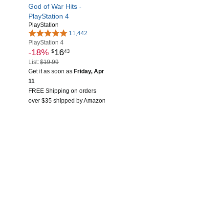
God of War Hits -
PlayStation 4
PlayStation
11,442
PlayStation 4
-18%
16
$
43
List:
$19.99
Get it as soon as
Friday, Apr
11
FREE Shipping on orders
over $35 shipped by Amazon