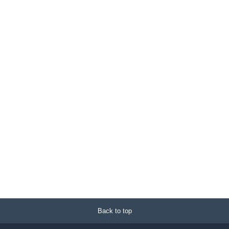
Back to top