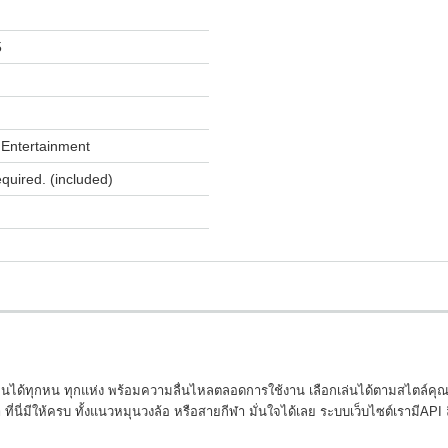
5
Entertainment
equired. (included)
เล่นได้ทุกหน ทุกแห่ง พร้อมความลื่นไหลตลอดการใช้งาน เลือกเล่นได้ตามสไตล์
นี่มีให้ครบ ทั้งแนวหมุนวงล้อ หรือสายกีฬา มั่นใจได้เลย ระบบเว็บไซต์เรามีAPI ลิขส