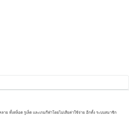
ย ทั้งสล็อต รูเล็ต และเกมกีฬาโดยไม่เสียค่าใช้จ่าย อีกทั้ง ระบบสมาชิก