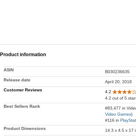
Product information
ASIN
B030236635
Release date
April 20, 2018
Customer Reviews
4.2
4.2 out of 5 star
Best Sellers Rank
#83,477 in Vid
Video Games
)
#116 in
PlaySta
Product Dimensions
14.3 x 4.5 x 17