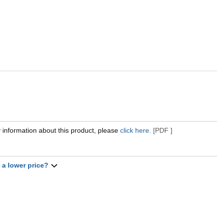
 information about this product, please
click here.
[PDF ]
t a lower price?