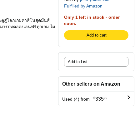
Fulfilled by Amazon
Only 1 left in stock - order
ตูสู่โลกเกมคาสิโนสุดมันส์
soon.
สามารถทดลองเล่นฟรีทุกเกม ไม่
Add to cart
Add to List
Other sellers on Amazon
$
335
99
Used (4) from