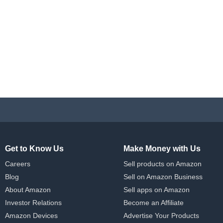
Get to Know Us
Make Money with Us
Careers
Sell products on Amazon
Blog
Sell on Amazon Business
About Amazon
Sell apps on Amazon
Investor Relations
Become an Affiliate
Amazon Devices
Advertise Your Products