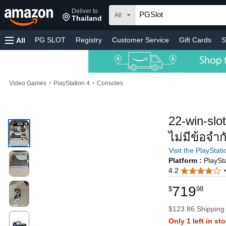
Deliver to
All
Thailand
PG SLOT
Registry
Customer Service
Gift Cards
S
All
›
›
Video Games
PlayStation 4
Consoles
22-win-slo
ไม่มีข้อจ
Visit the PlayStat
Platform :
PlaySt
4.2
719
$
98
$123.86 Shipping
Only 1 left in st