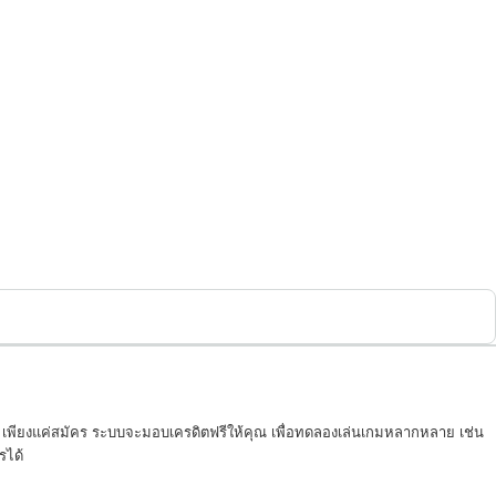
 เพียงแค่สมัคร ระบบจะมอบเครดิตฟรีให้คุณ เพื่อทดลองเล่นเกมหลากหลาย เช่น
รได้