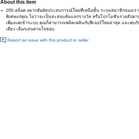
About this item
205-สล็อต อยากสัมผัสประสบการณ์ใหม่ที่เหนือชั้น ระบบสมาชิกของเรา
พิเศษแก่คุณ ไม่ว่าจะเป็นสะสมแต้มแลกรางวัล หรือโปรโมชั่นรายสัปดาห์ที่
เพียงแค่เข้าระบบ คุณก็สามารถเพลิดเพลินกับฟีเจอร์ใหม่ล่าสุด และพบก
เดียว เลือกเล่นตามใจชอบ
Report an issue with this product or seller