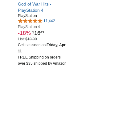
God of War Hits -
PlayStation 4
PlayStation
11,442
PlayStation 4
-18%
16
$
43
List:
$19.99
Get it as soon as
Friday, Apr
11
FREE Shipping on orders
over $35 shipped by Amazon