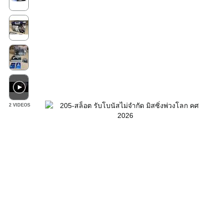
2 VIDEOS