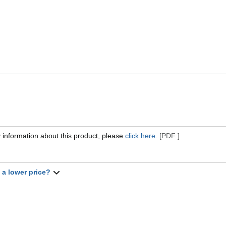
 information about this product, please
click here.
[PDF ]
t a lower price?