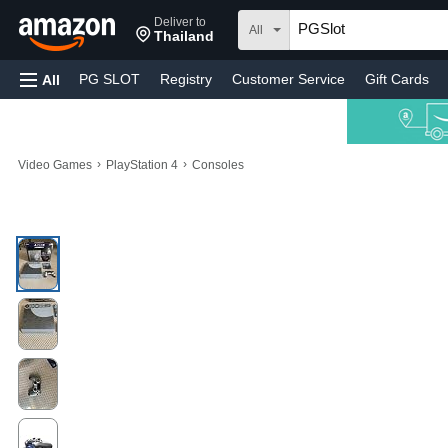
Deliver to
All
Thailand
PG SLOT
Registry
Customer Service
Gift Cards
All
›
›
Video Games
PlayStation 4
Consoles