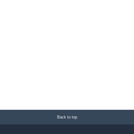
Back to top