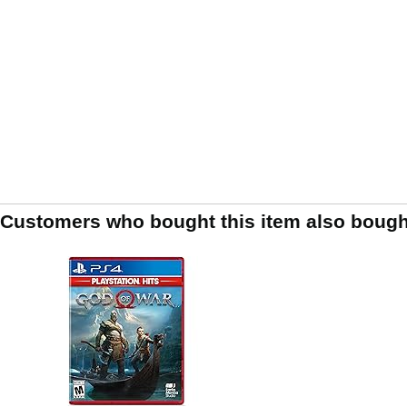
Customers who bought this item also bough