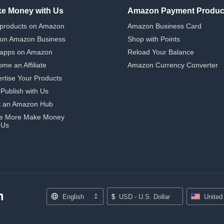
e Money with Us
Amazon Payment Produc
 products on Amazon
Amazon Business Card
 on Amazon Business
Shop with Points
 apps on Amazon
Reload Your Balance
me an Affiliate
Amazon Currency Converter
rtise Your Products
-Publish with Us
t an Amazon Hub
e More Make Money
 Us
English
$
USD - U.S. Dollar
United