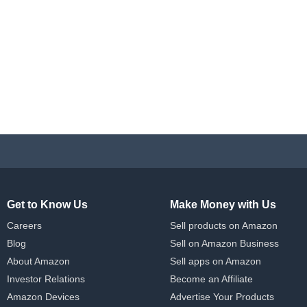
Get to Know Us
Make Money with Us
Careers
Sell products on Amazon
Blog
Sell on Amazon Business
About Amazon
Sell apps on Amazon
Investor Relations
Become an Affiliate
Amazon Devices
Advertise Your Products