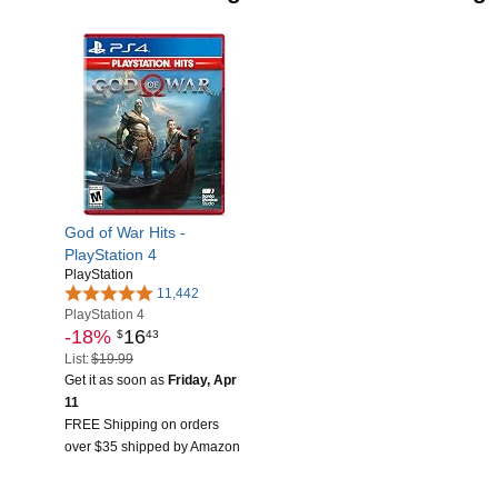
God of War Hits -
PlayStation 4
PlayStation
11,442
PlayStation 4
-18%
16
$
43
List:
$19.99
Get it as soon as
Friday, Apr
11
FREE Shipping on orders
over $35 shipped by Amazon