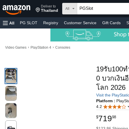
Deliver to
All
Thailand
PG SLOT
Registry
Customer Service
Gift Cards
S
All
›
›
Video Games
PlayStation 4
Consoles
19รับ100
0 บวกเงินอี
โลก 2026
Visit the PlayStat
Platform :
PlaySt
4.2
719
$
98
$123.86 Shipping