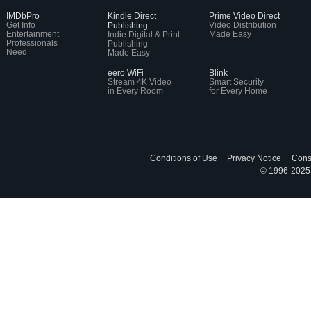
IMDbPro
Kindle Direct
Prime Video Direct
Get Info
Video Distribution
Publishing
Entertainment
Made Easy
Indie Digital & Print
Professionals
Publishing
Need
Made Easy
eero WiFi
Blink
Stream 4K Video
Smart Security
in Every Room
for Every Home
Conditions of Use
Privacy Notice
Cons
© 1996-2025, 