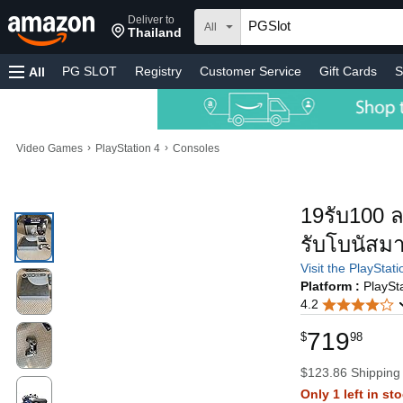
Deliver to
All
Thailand
PG SLOT
Registry
Customer Service
Gift Cards
S
All
›
›
Video Games
PlayStation 4
Consoles
19รับ100 ล
รับโบนัสมาไ
Visit the PlayStat
Platform :
PlaySt
4.2
719
$
98
$123.86 Shipping
Only 1 left in st