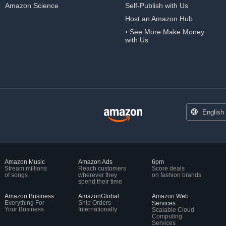
Amazon Science
Self-Publish with Us
Host an Amazon Hub
›
See More Make Money
with Us
English
Amazon Music
Amazon Ads
6pm
Stream millions
Reach customers
Score deals
of songs
wherever they
on fashion brands
spend their time
Amazon Business
AmazonGlobal
Amazon Web
Everything For
Ship Orders
Services
Your Business
Internationally
Scalable Cloud
Computing
Services