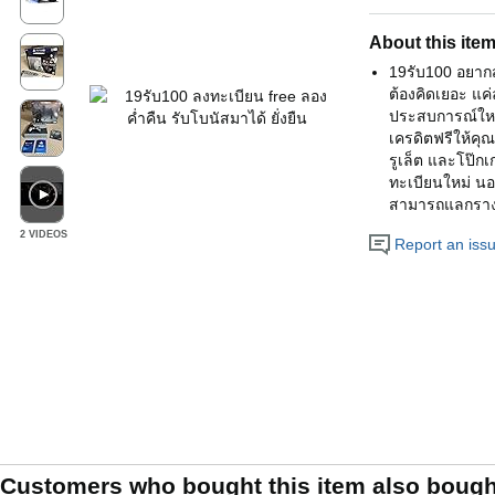
About this ite
19รับ100 อยาก
ต้องคิดเยอะ แค
ประสบการณ์ใหม่
เครดิตฟรีให้คุ
รูเล็ต และโป๊ก
ทะเบียนใหม่ นอ
สามารถแลกรางวั
2 VIDEOS
Report an issue
Customers who bought this item also bough