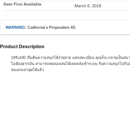
Date First Available
March 6, 2018
WARNING
:
California’s Proposition 65
Product Description
19รับ100 เริ่มต้นความสนุกได้ง่ายดาย แค่ลงทะเบียน คุณก็จะกลายเป็นสม
ไม่ต้องฝากเงิน สามารถทดลองเล่นได้เลยหลังเข้าระบบ รับความสนุกไปกับสป
ของเกมล่าสุดได้แล้ว