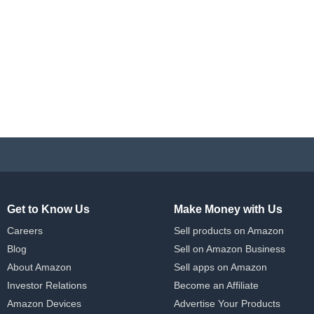
Get to Know Us
Make Money with Us
Careers
Sell products on Amazon
Blog
Sell on Amazon Business
About Amazon
Sell apps on Amazon
Investor Relations
Become an Affiliate
Amazon Devices
Advertise Your Products