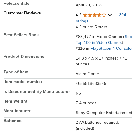
Release date
April 20, 2018
Customer Reviews
4.2
394
ratings
4.2 out of 5 stars
Best Sellers Rank
#83,477 in Video Games (
See
Top 100 in Video Games
)
#116 in
PlayStation 4 Console
Product Dimensions
14.3 x 4.5 x 17 inches; 7.41
ounces
Type of item
Video Game
Item model number
4655518633545
Is Discontinued By Manufacturer
No
Item Weight
7.4 ounces
Manufacturer
Sony Computer Entertainmen
Batteries
2 AA batteries required.
(included)