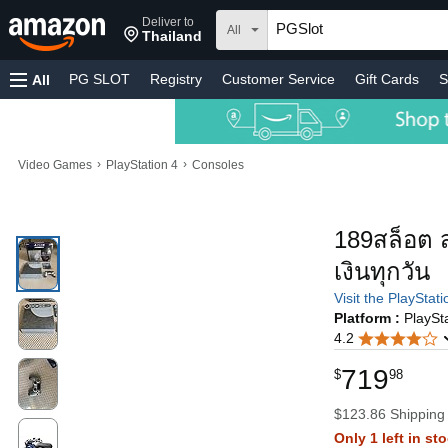
Deliver to
All
Thailand
PG SLOT
Registry
Customer Service
Gift Cards
S
All
›
›
Video Games
PlayStation 4
Consoles
189สล็อต ส
เงินทุกวัน
Visit the PlayStat
Platform :
PlaySt
4.2
719
$
98
$123.86 Shipping
Only 1 left in st