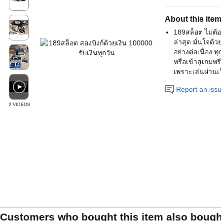
About this ite
189สล็อต ไม่ต้อ
ล่าสุด มั่นใจด้ว
อย่างต่อเนื่อง ท
หรือเข้าสู่เกมพร
เพราะเล่นผ่านเ
Report an issue
2 VIDEOS
Customers who bought this item also bough