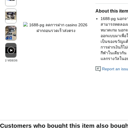
About this ite
1688-pg นอกจากน
สามารถทดลองเล่
หมวดเกม นอกจา
ออกแบบมาเพื่อให
เป็นของขวัญแต้
การฝากเงินก็ไม
กีฬาในเดียวกัน
แลกรางวัลในอ
2 VIDEOS
Report an issue
Customers who bought this item also bough