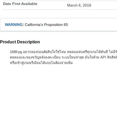
Date First Available
March 6, 2018
WARNING
:
California’s Proposition 65
Product Description
1688-pg อยากลองก่อนตัดสินใจใช่ไหม ทดลองเล่นฟรีทุกเกมได้ทันที ไม่มีข้
ทดลองและของขวัญหลังลงทะเบียน ระบบใหม่ล่าสุด มั่นใจด้วย API ลิขสิทธิ์แท
หรือเข้าสู่เกมพรีเมียมได้แบบไม่ต้องจ่ายเพิ่ม