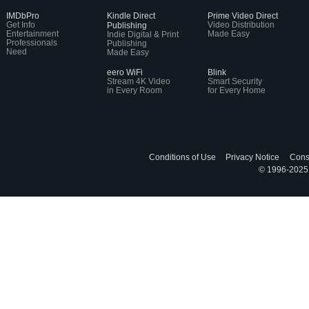
IMDbPro
Kindle Direct
Prime Video Direct
Get Info
Video Distribution
Publishing
Entertainment
Made Easy
Indie Digital & Print
Professionals
Publishing
Need
Made Easy
eero WiFi
Blink
Stream 4K Video
Smart Security
in Every Room
for Every Home
Conditions of Use
Privacy Notice
Cons
© 1996-2025, 