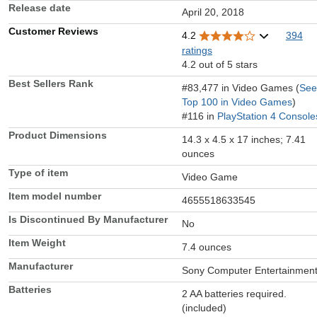
Release date
April 20, 2018
Customer Reviews
4.2
394
ratings
4.2 out of 5 stars
Best Sellers Rank
#83,477 in Video Games (
See
Top 100 in Video Games
)
#116 in
PlayStation 4 Console
Product Dimensions
14.3 x 4.5 x 17 inches; 7.41
ounces
Type of item
Video Game
Item model number
4655518633545
Is Discontinued By Manufacturer
No
Item Weight
7.4 ounces
Manufacturer
Sony Computer Entertainmen
Batteries
2 AA batteries required.
(included)