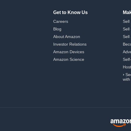
Get to Know Us
Mak
Careers
Sell
Blog
Sell
About Amazon
Sell
Investor Relations
Beco
Amazon Devices
Adve
Amazon Science
Self
Hos
›
Se
with