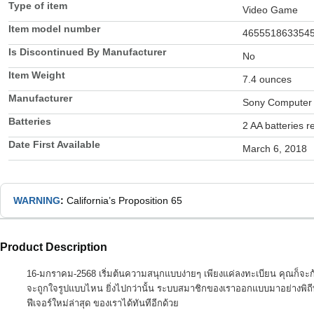
Type of item
Video Game
Item model number
465551863354
Is Discontinued By Manufacturer
No
Item Weight
7.4 ounces
Manufacturer
Sony Computer 
Batteries
2 AA batteries r
Date First Available
March 6, 2018
WARNING
:
California’s Proposition 65
Product Description
16-มกราคม-2568 เริ่มต้นความสนุกแบบง่ายๆ เพียงแค่ลงทะเบียน คุณก็จะก้
จะถูกใจรูปแบบไหน ยิ่งไปกว่านั้น ระบบสมาชิกของเราออกแบบมาอย่างพิถีพิ
ฟีเจอร์ใหม่ล่าสุด ของเราได้ทันทีอีกด้วย