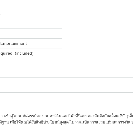
5
Entertainment
equired. (included)
าวเข้าสู่โลกมหัศจรรย์ของเกมคาสิโนและกีฬาที่นี่เลย ลองสัมผัสกับสล็อต PG รู
ฐาน เพื่อให้คุณได้รับสิทธิประโยชน์สูงสุด ไม่ว่าจะเป็นการสะสมแต้มแลกรางวัล ห