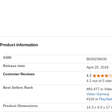
Product information
ASIN
B030236635
Release date
April 20, 2018
Customer Reviews
4.2
4.2 out of 5 star
Best Sellers Rank
#83,477 in Vid
Video Games
)
#116 in
PlaySta
Product Dimensions
14.3 x 4.5 x 17