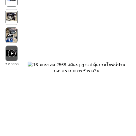
2 VIDEOS