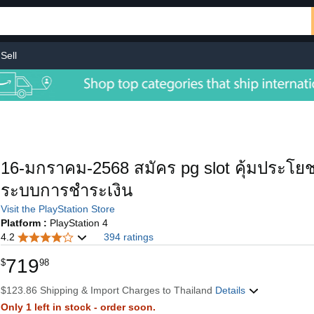
Sell
16-มกราคม-2568 สมัคร pg slot คุ้มประโ
ระบบการชำระเงิน
Visit the PlayStation Store
Platform :
PlayStation 4
4.2
394 ratings
719
$
98
$123.86 Shipping & Import Charges to Thailand
Details
Only 1 left in stock - order soon.