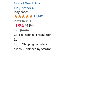
God of War Hits -
PlayStation 4
PlayStation
11,442
PlayStation 4
-18%
16
$
43
List:
$19.99
Get it as soon as
Friday, Apr
11
FREE Shipping on orders
over $35 shipped by Amazon