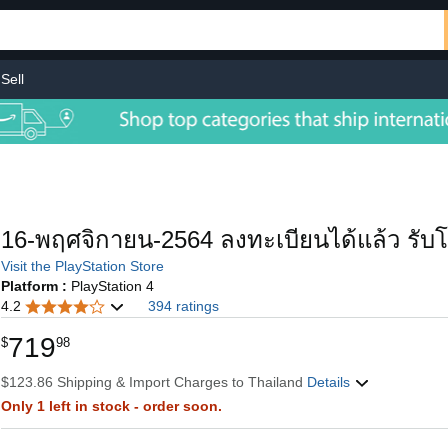
Sell
16-พฤศจิกายน-2564 ลงทะเบียนได้แล้ว รับโ
Visit the PlayStation Store
Platform :
PlayStation 4
4.2
394 ratings
719
$
98
$123.86 Shipping & Import Charges to Thailand
Details
Only 1 left in stock - order soon.