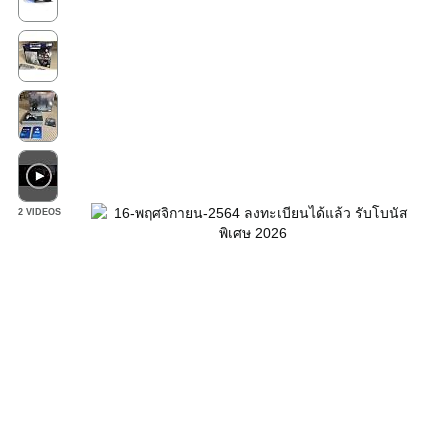
2 VIDEOS