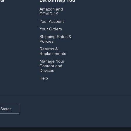
ts
Let Us Help You
Amazon and
COVID-19
Your Account
Your Orders
Shipping Rates &
Policies
Returns &
Replacements
Manage Your
Content and
Devices
Help
 States