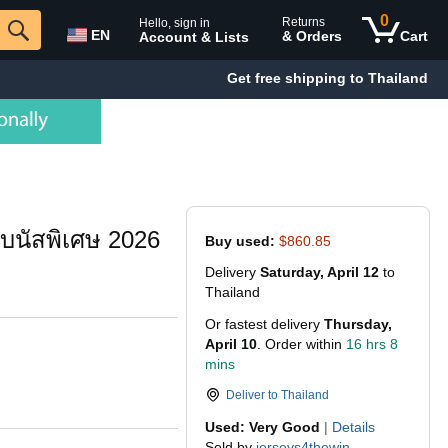
0
Returns
Hello, sign in
EN
& Orders
Cart
Account & Lists
Get free shipping to Thailand
บนัสพิเศษ 2026
Buy used:
$860.85
Delivery
Saturday, April 12
to
Thailand
Or fastest delivery
Thursday,
April 10
. Order within
16 hrs 8
mins
Deliver to
Thailand
Used: Very Good
|
Details
Sold by
jerseys4thewin