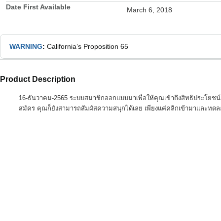
Date First Available
March 6, 2018
WARNING
:
California’s Proposition 65
Product Description
16-ธันวาคม-2565 ระบบสมาชิกออกแบบมาเพื่อให้คุณเข้าถึงสิทธิประโยชน์อย่
สมัคร คุณก็ยังสามารถสัมผัสความสนุกได้เลย เพียงแค่คลิกเข้ามาและทดล