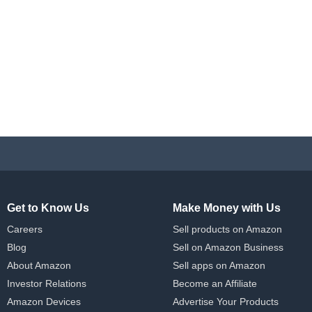
Get to Know Us
Make Money with Us
Careers
Sell products on Amazon
Blog
Sell on Amazon Business
About Amazon
Sell apps on Amazon
Investor Relations
Become an Affiliate
Amazon Devices
Advertise Your Products