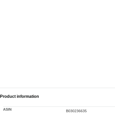
Product information
ASIN
B030236635