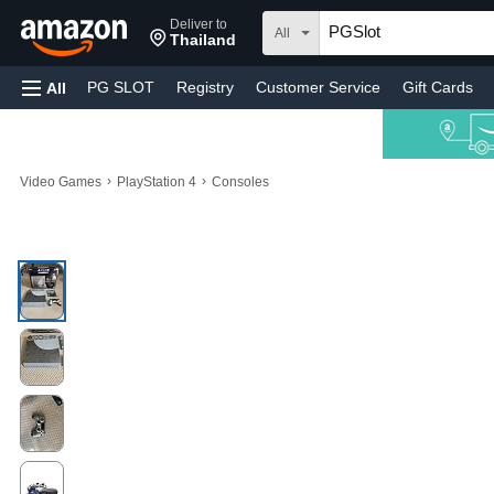
Deliver to
All
Thailand
PG SLOT
Registry
Customer Service
Gift Cards
All
›
›
Video Games
PlayStation 4
Consoles