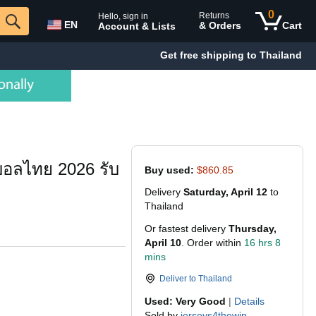
0
Returns
Hello, sign in
EN
& Orders
Cart
Account & Lists
Get free shipping to Thailand
ตบอลไทย 2026 รับ
Buy used:
$860.85
Delivery
Saturday, April 12
to
Thailand
Or fastest delivery
Thursday,
April 10
. Order within
16 hrs 8
mins
Deliver to
Thailand
Used: Very Good
|
Details
Sold by
jerseys4thewin