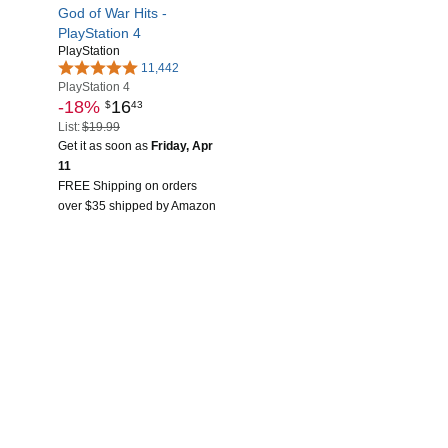
God of War Hits -
PlayStation 4
PlayStation
11,442
PlayStation 4
-18%
16
$
43
List:
$19.99
Get it as soon as
Friday, Apr
11
FREE Shipping on orders
over $35 shipped by Amazon