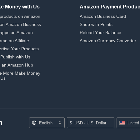
e Money with Us
Amazon Payment Produc
 products on Amazon
Amazon Business Card
 on Amazon Business
Shop with Points
 apps on Amazon
Reload Your Balance
me an Affiliate
Amazon Currency Converter
rtise Your Products
-Publish with Us
t an Amazon Hub
e More Make Money
 Us
English
$
USD - U.S. Dollar
United