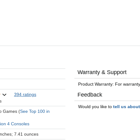
Warranty & Support
Product Warranty: For warranty
Feedback
394 ratings
s
Would you like to
tell us abou
eo Games (
See Top 100 in
tion 4 Consoles
 inches; 7.41 ounces