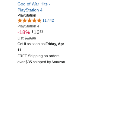
God of War Hits -
PlayStation 4
PlayStation
11,442
PlayStation 4
-18%
16
$
43
List:
$19.99
Get it as soon as
Friday, Apr
11
FREE Shipping on orders
over $35 shipped by Amazon