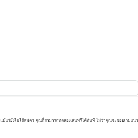
อ แม้แร่ยังไม่ได้สมัคร คุณก็สามารถทดลองเล่นฟรีได้ทันที ไม่ว่าคุณจะชอบเกมแนว