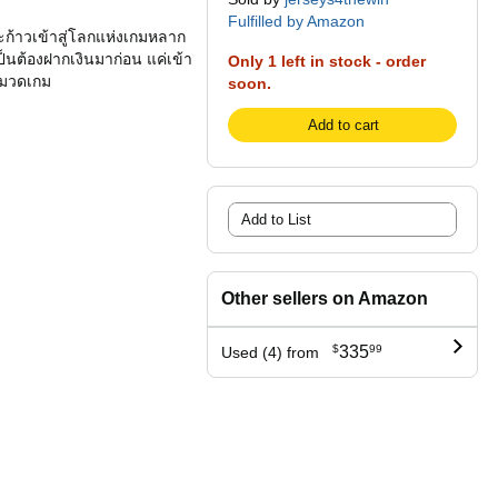
Fulfilled by Amazon
ะก้าวเข้าสู่โลกแห่งเกมหลาก
ป็นต้องฝากเงินมาก่อน แค่เข้า
Only 1 left in stock - order
หมวดเกม
soon.
Add to cart
Add to List
Other sellers on Amazon
$
335
99
Used (4) from