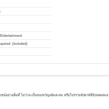
5
Entertainment
equired. (included)
โยชน์อย่างเต็มที่ ไม่ว่าจะเป็นของขวัญแต้มสะสม หรือโปรรายสัปดาห์ที่อัปเดตเสม