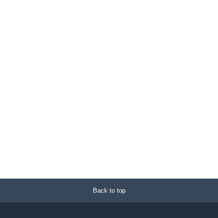
Back to top