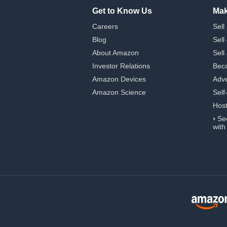
Get to Know Us
Mak
Careers
Sell
Blog
Sell
About Amazon
Sell
Investor Relations
Beco
Amazon Devices
Adve
Amazon Science
Self
Hos
›
Se
with