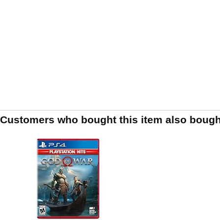
Customers who bought this item also bough