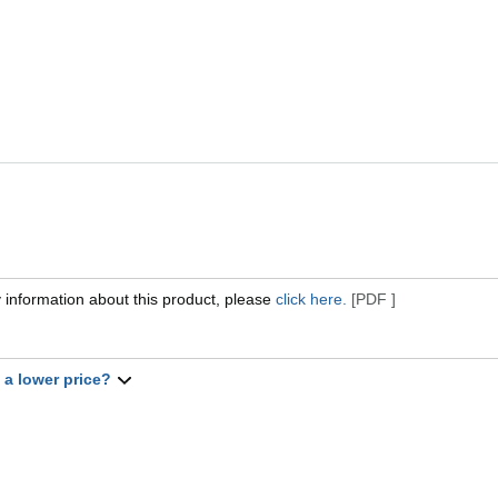
 information about this product, please
click here.
[PDF ]
t a lower price?