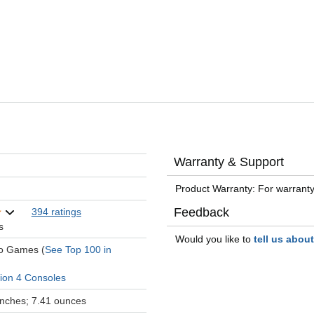
Warranty & Support
Product Warranty: For warranty
Feedback
394 ratings
s
Would you like to
tell us abou
eo Games (
See Top 100 in
tion 4 Consoles
 inches; 7.41 ounces