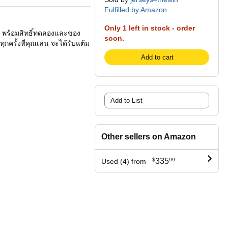
Fulfilled by Amazon
Only 1 left in stock - order
บ พร้อมสิทธิ์ทดลองและของ
soon.
ุกครั้งที่คุณเล่น จะได้รับแต้ม
Add to cart
Add to List
Other sellers on Amazon
$
335
99
Used (4) from