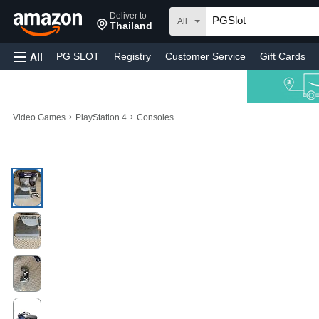
Deliver to
All
Thailand
PG SLOT
Registry
Customer Service
Gift Cards
All
›
›
Video Games
PlayStation 4
Consoles