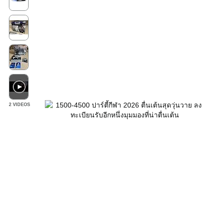
2 VIDEOS