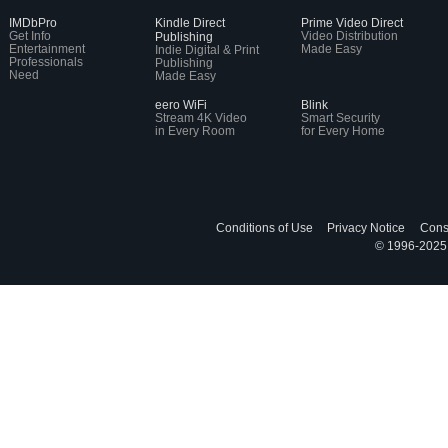
IMDbPro
Kindle Direct
Prime Video Direct
Get Info
Video Distribution
Publishing
Entertainment
Made Easy
Indie Digital & Print
Professionals
Publishing
Need
Made Easy
eero WiFi
Blink
Stream 4K Video
Smart Security
in Every Room
for Every Home
Conditions of Use
Privacy Notice
Cons
© 1996-2025, 