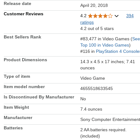
Release date
April 20, 2018
Customer Reviews
4.2
394
ratings
4.2 out of 5 stars
Best Sellers Rank
#83,477 in Video Games (
See
Top 100 in Video Games
)
#116 in
PlayStation 4 Console
Product Dimensions
14.3 x 4.5 x 17 inches; 7.41
ounces
Type of item
Video Game
Item model number
4655518633545
Is Discontinued By Manufacturer
No
Item Weight
7.4 ounces
Manufacturer
Sony Computer Entertainmen
Batteries
2 AA batteries required.
(included)