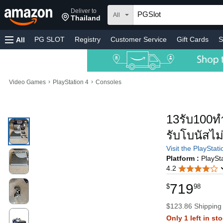
Deliver to
All
Thailand
PG SLOT
Registry
Customer Service
Gift Cards
S
All
›
›
Video Games
PlayStation 4
Consoles
13รับ100ท
รับโบนัสไม
Visit the PlayStat
Platform :
PlaySt
4.2
719
$
98
$123.86 Shipping
Only 1 left in st