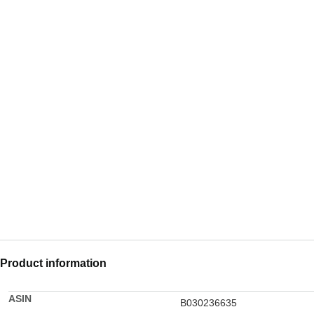
Product information
ASIN
B030236635