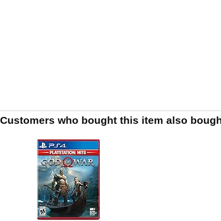
Customers who bought this item also bough