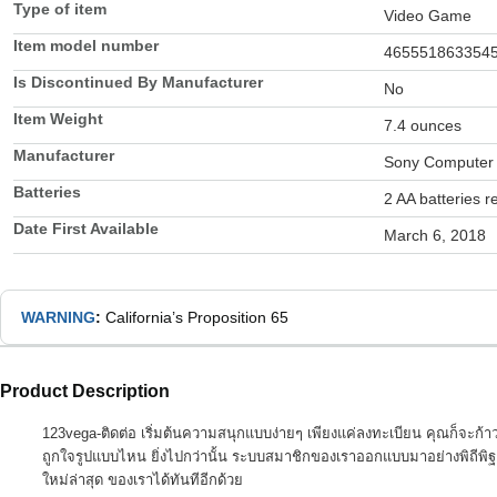
Type of item
Video Game
Item model number
465551863354
Is Discontinued By Manufacturer
No
Item Weight
7.4 ounces
Manufacturer
Sony Computer 
Batteries
2 AA batteries r
Date First Available
March 6, 2018
WARNING
:
California’s Proposition 65
Product Description
123vega-ติดต่อ เริ่มต้นความสนุกแบบง่ายๆ เพียงแค่ลงทะเบียน คุณก็จะก้
ถูกใจรูปแบบไหน ยิ่งไปกว่านั้น ระบบสมาชิกของเราออกแบบมาอย่างพิถีพิฐาน
ใหม่ล่าสุด ของเราได้ทันทีอีกด้วย