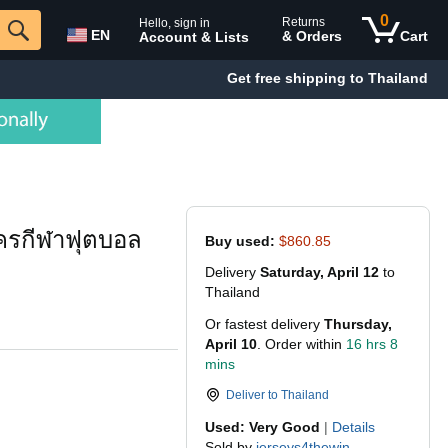
0
Returns
Hello, sign in
EN
& Orders
Cart
Account & Lists
Get free shipping to Thailand
ัครกีฬาฟุตบอล
Buy used:
$860.85
Delivery
Saturday, April 12
to
Thailand
Or fastest delivery
Thursday,
April 10
. Order within
16 hrs 8
mins
Deliver to
Thailand
Used: Very Good
|
Details
Sold by
jerseys4thewin