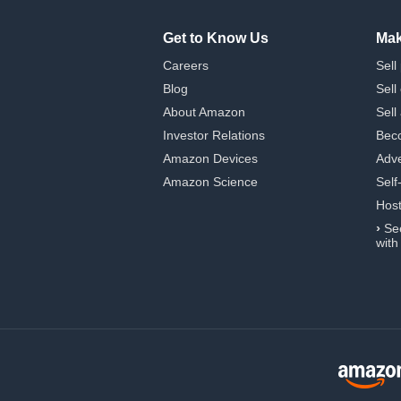
Get to Know Us
Mak
Careers
Sell
Blog
Sell
About Amazon
Sell
Investor Relations
Beco
Amazon Devices
Adve
Amazon Science
Self
Hos
›
Se
with