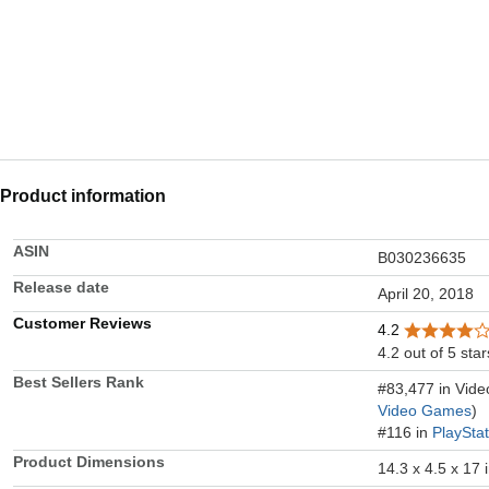
Product information
ASIN
B030236635
Release date
April 20, 2018
Customer Reviews
4.2
4.2 out of 5 star
Best Sellers Rank
#83,477 in Vid
Video Games
)
#116 in
PlaySta
Product Dimensions
14.3 x 4.5 x 17