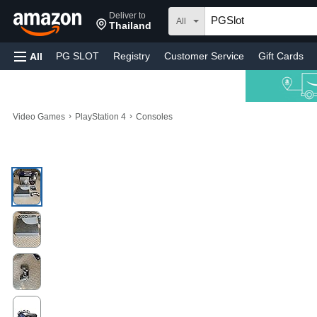
Deliver to
All
Thailand
PG SLOT
Registry
Customer Service
Gift Cards
All
›
›
Video Games
PlayStation 4
Consoles