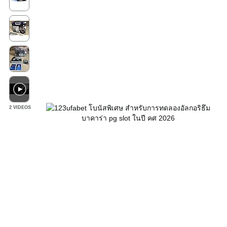
2 VIDEOS