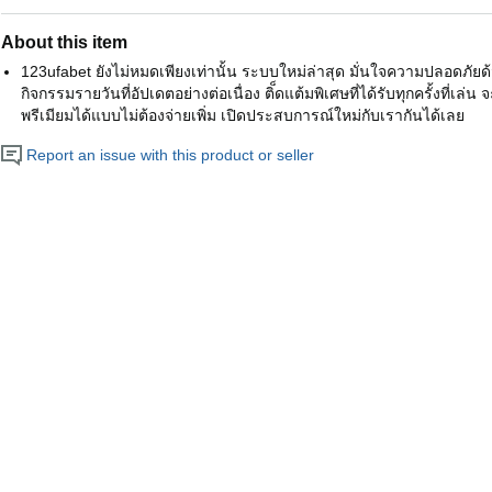
About this item
123ufabet ยังไม่หมดเพียงเท่านั้น ระบบใหม่ล่าสุด มั่นใจความปลอดภัยด้ว
กิจกรรมรายวันที่อัปเดตอย่างต่อเนื่อง ติ็ดแต้มพิเศษที่ได้รับทุกครั้งที่เล่น
พรีเมียมได้แบบไม่ต้องจ่ายเพิ่ม เปิดประสบการณ์ใหม่กับเรากันได้เลย
Report an issue with this product or seller