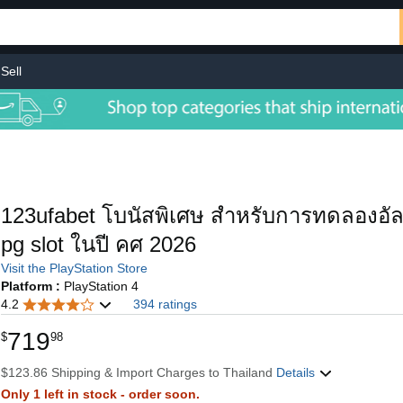
Sell
123ufabet โบนัสพิเศษ สำหรับการทดลองอัล
pg slot ในปี คศ 2026
Visit the PlayStation Store
Platform :
PlayStation 4
4.2
394 ratings
719
$
98
$123.86 Shipping & Import Charges to Thailand
Details
Only 1 left in stock - order soon.