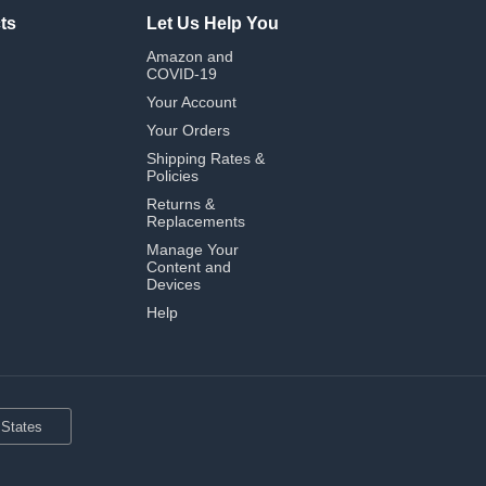
ts
Let Us Help You
Amazon and
COVID-19
Your Account
Your Orders
Shipping Rates &
Policies
Returns &
Replacements
Manage Your
Content and
Devices
Help
 States