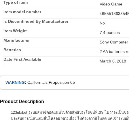
Type of item
Video Game
Item model number
465551863354
Is Discontinued By Manufacturer
No
Item Weight
7.4 ounces
Manufacturer
Sony Computer 
Batteries
2 AA batteries r
Date First Available
March 6, 2018
WARNING
:
California’s Proposition 65
Product Description
123ufabet ระบบสมาชิกอัดแน่นไปด้วยสิทธิประโยชน์พิเศษ ไม่ว่าจะเป็นของ
ประสบการณ์เล่นเกมลื่นไหลอย่างต่อเนื่อง ไม่ต้องดาวน์โหลด แค่เข้าระบบก็เ