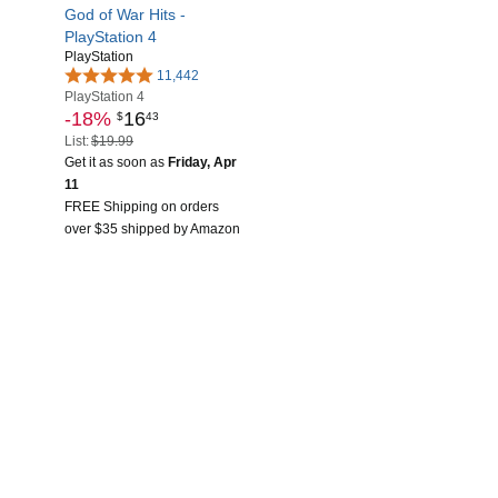
God of War Hits -
PlayStation 4
PlayStation
11,442
PlayStation 4
-18%
16
$
43
List:
$19.99
Get it as soon as
Friday, Apr
11
FREE Shipping on orders
over $35 shipped by Amazon