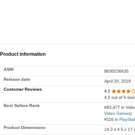
Product information
ASIN
B030236635
Release date
April 20, 2018
Customer Reviews
4.2
4.2 out of 5 star
Best Sellers Rank
#83,477 in Vid
Video Games
)
#116 in
PlaySta
Product Dimensions
14.3 x 4.5 x 17