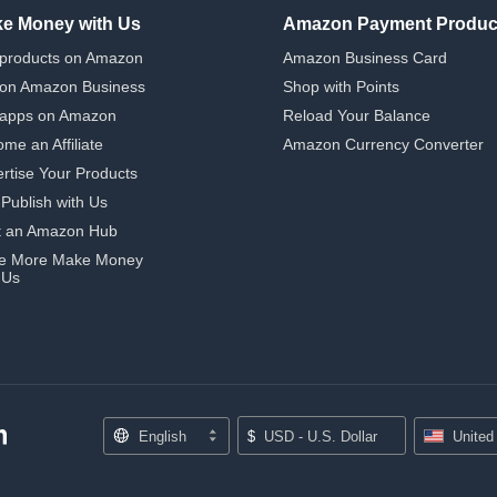
e Money with Us
Amazon Payment Produc
 products on Amazon
Amazon Business Card
 on Amazon Business
Shop with Points
 apps on Amazon
Reload Your Balance
me an Affiliate
Amazon Currency Converter
rtise Your Products
-Publish with Us
t an Amazon Hub
e More Make Money
 Us
English
$
USD - U.S. Dollar
United