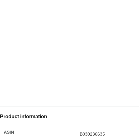
Product information
ASIN
B030236635