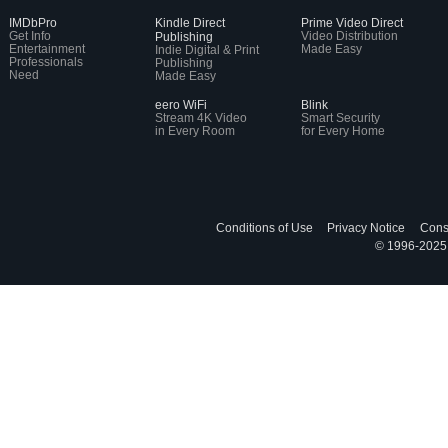
IMDbPro
Kindle Direct
Prime Video Direct
Get Info
Video Distribution
Publishing
Entertainment
Made Easy
Indie Digital & Print
Professionals
Publishing
Need
Made Easy
eero WiFi
Blink
Stream 4K Video
Smart Security
in Every Room
for Every Home
Conditions of Use
Privacy Notice
Cons
© 1996-2025, 