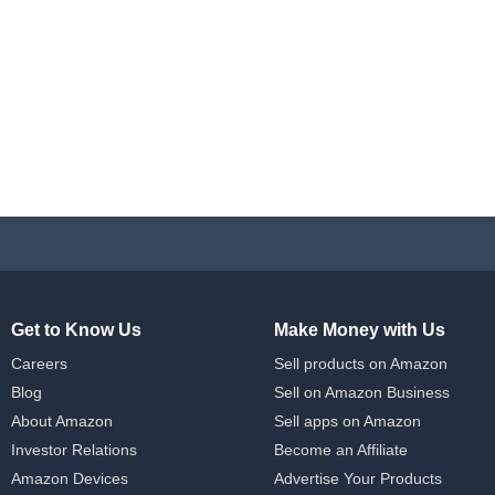
Get to Know Us
Make Money with Us
Careers
Sell products on Amazon
Blog
Sell on Amazon Business
About Amazon
Sell apps on Amazon
Investor Relations
Become an Affiliate
Amazon Devices
Advertise Your Products