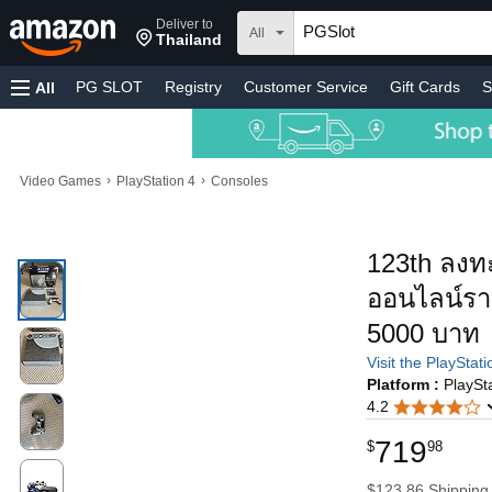
Deliver to
All
Thailand
PG SLOT
Registry
Customer Service
Gift Cards
S
All
›
›
Video Games
PlayStation 4
Consoles
123th ลงทะ
ออนไลน์รา
5000 บาท
Visit the PlayStat
Platform :
PlaySt
4.2
719
$
98
$123.86 Shipping