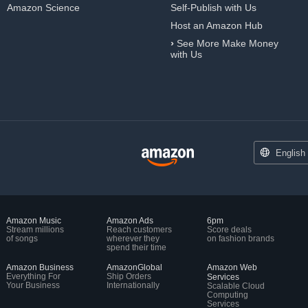
Amazon Science
Self-Publish with Us
Host an Amazon Hub
›
See More Make Money
with Us
English
Amazon Music
Amazon Ads
6pm
Stream millions
Reach customers
Score deals
of songs
wherever they
on fashion brands
spend their time
Amazon Business
AmazonGlobal
Amazon Web
Everything For
Ship Orders
Services
Your Business
Internationally
Scalable Cloud
Computing
Services