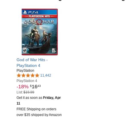
God of War Hits -
PlayStation 4
PlayStation
11,442
PlayStation 4
-18%
16
$
43
List:
$19.99
Get it as soon as
Friday, Apr
11
FREE Shipping on orders
over $35 shipped by Amazon