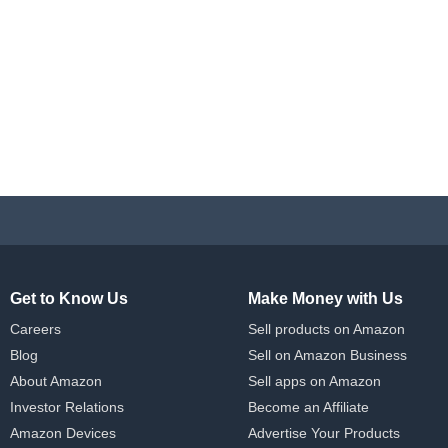
Get to Know Us
Make Money with Us
Careers
Sell products on Amazon
Blog
Sell on Amazon Business
About Amazon
Sell apps on Amazon
Investor Relations
Become an Affiliate
Amazon Devices
Advertise Your Products