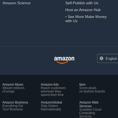
Amazon Science
Self-Publish with Us
Host an Amazon Hub
›
See More Make Money
with Us
English
Amazon Music
Amazon Ads
6pm
Stream millions
Reach customers
Score deals
of songs
wherever they
on fashion brands
spend their time
Amazon Business
AmazonGlobal
Amazon Web
Everything For
Ship Orders
Services
Your Business
Internationally
Scalable Cloud
Computing
Services