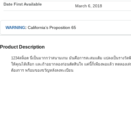
Date First Available
March 6, 2018
WARNING
:
California’s Proposition 65
Product Description
1234สล็อต นี่เป็นมากกว่าสนามเกม มันคือการสะสมแต้ม แปลงเป็นรางวัลพิเศ
ให้คุณได้เลือก และถ้าอยากลองก่อนตัดสินใจ แค่นี้ก็เพียงพอแล้ว ทดลองเล่
ต้องการ พร้อมของขวัญหลังลงทะเบียน