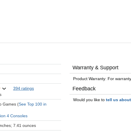
Warranty & Support
Product Warranty: For warranty
Feedback
394 ratings
s
Would you like to
tell us abou
eo Games (
See Top 100 in
tion 4 Consoles
 inches; 7.41 ounces