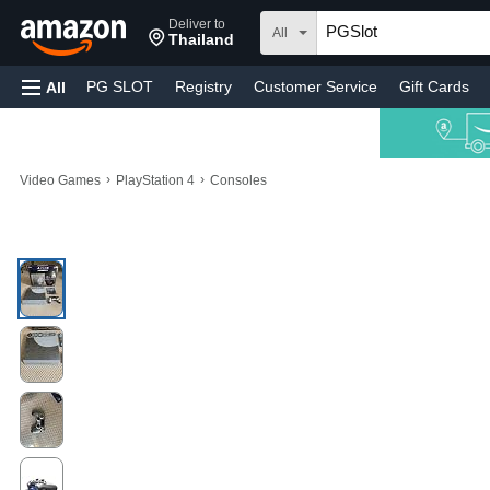
Deliver to
All
Thailand
PG SLOT
Registry
Customer Service
Gift Cards
All
›
›
Video Games
PlayStation 4
Consoles