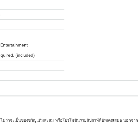
5
Entertainment
equired. (included)
 ไม่ว่าจะเป็นของขวัญแต้มสะสม หรือโปรโมชั่นรายสัปดาห์ที่อัพเดตเสมอ นอกจา