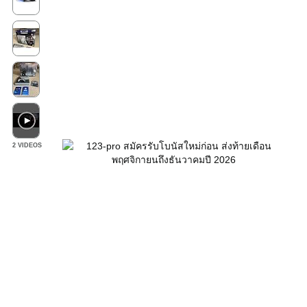
2 VIDEOS