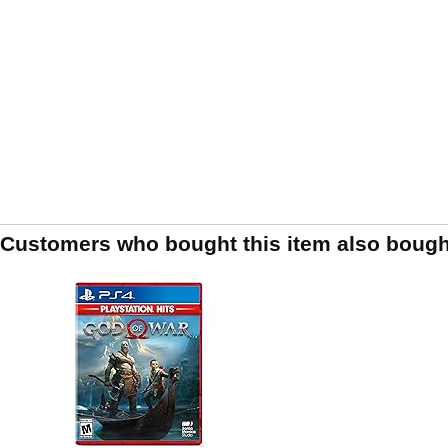
Customers who bought this item also bough