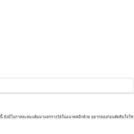
กนี้ ยังมีโอกาสสะสมแต้มมาแลกรางวัลในอนาคตอีกด้วย อยากลองก่อนตัดสินใจใช่