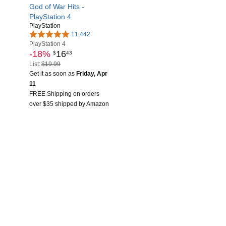
God of War Hits -
PlayStation 4
PlayStation
11,442
PlayStation 4
-18%
16
$
43
List:
$19.99
Get it as soon as
Friday, Apr
11
FREE Shipping on orders
over $35 shipped by Amazon