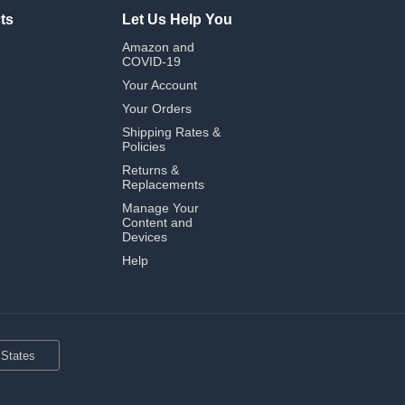
ts
Let Us Help You
Amazon and
COVID-19
Your Account
Your Orders
Shipping Rates &
Policies
Returns &
Replacements
Manage Your
Content and
Devices
Help
 States