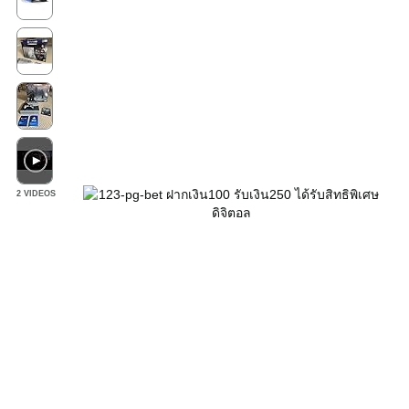
2 VIDEOS