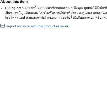
About this item
123-pg-bet นอกจากนี้ ระบบสมาชิกออกแบบมาเพื่อคุณ คุณจะได้รับสิทธิป
เป็นของขวัญแต้มสะสม โปรโมชั่นรายสัปดาห์ อัพเดตอยู่เสมอ แถมเล่นเก
ต้องโหลดแอป ด้วยแพลตฟอร์มของเรา รองรับทั้งมือถือและคอม พร้อม
Report an issue with this product or seller