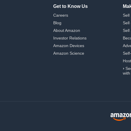
Get to Know Us
Mak
Careers
Sell
Blog
Sell
About Amazon
Sell
Investor Relations
Beco
Amazon Devices
Adve
Amazon Science
Self
Hos
›
Se
with