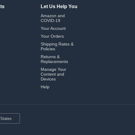
ts
Let Us Help You
Amazon and
COVID-19
Your Account
Your Orders
Shipping Rates &
Policies
Returns &
Replacements
Manage Your
Content and
Devices
Help
 States