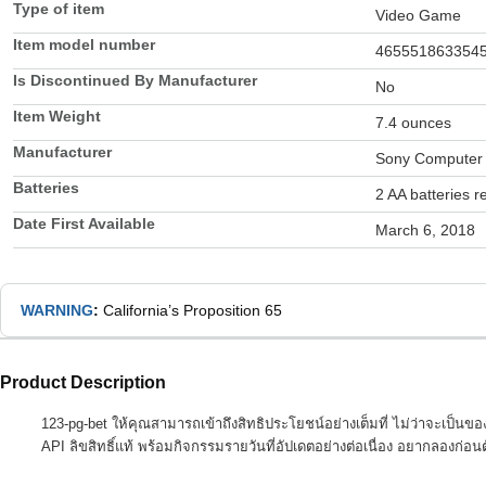
Type of item
Video Game
Item model number
465551863354
Is Discontinued By Manufacturer
No
Item Weight
7.4 ounces
Manufacturer
Sony Computer 
Batteries
2 AA batteries r
Date First Available
March 6, 2018
WARNING
:
California’s Proposition 65
Product Description
123-pg-bet ให้คุณสามารถเข้าถึงสิทธิประโยชน์อย่างเต็มที่ ไม่ว่าจะเป็นข
API ลิขสิทธิ์แท้ พร้อมกิจกรรมรายวันที่อัปเดตอย่างต่อเนื่อง อยากลองก่อ