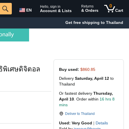
0
Returns
Hello, sign in
EN
& Orders
Cart
Account & Lists
Get free shipping to Thailand
ธิพิเศษดิจิตอล
Buy used:
$860.85
Delivery
Saturday, April 12
to
Thailand
Or fastest delivery
Thursday,
April 10
. Order within
16 hrs 8
mins
Deliver to
Thailand
Used: Very Good
|
Details
Sold by
jerseys4thewin