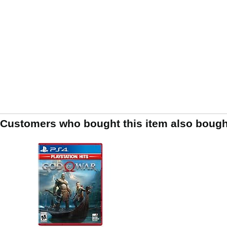
Customers who bought this item also bough