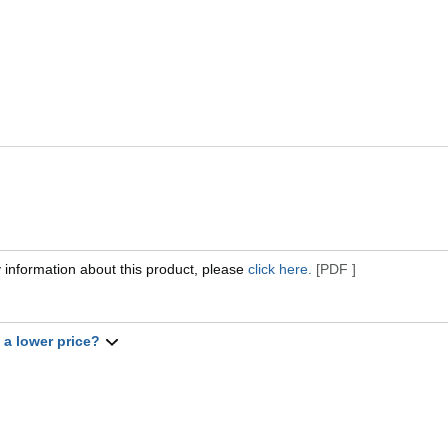
 information about this product, please
click here.
[PDF ]
t a lower price?