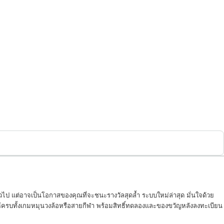
ั่วไป แต่อาจเป็นโอกาสของคุณที่จะชนะรางวัลสุดล้ำ ระบบใหม่ล่าสุด มั่นใจด้วย
่มีให้ครบทั้งเกมหมุนวงล้อหรือสายกีฬา พร้อมสิทธิ์ทดลองและของขวัญหลังลงทะเบียน