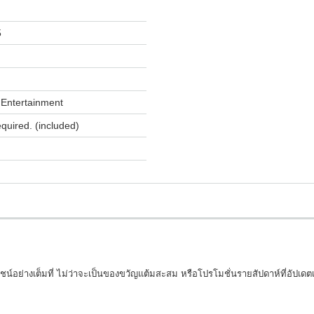
5
Entertainment
equired. (included)
น์อย่างเต็มที่ ไม่ว่าจะเป็นของขวัญแต้มสะสม หรือโปรโมชั่นรายสัปดาห์ที่อัปเดตเ