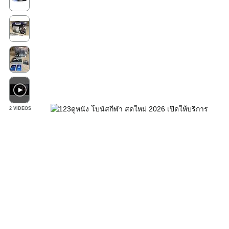
2 VIDEOS