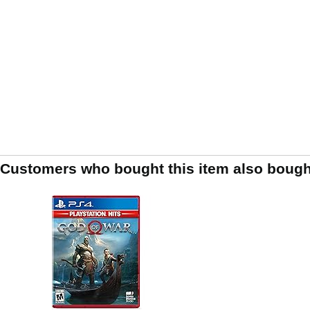
Customers who bought this item also bough