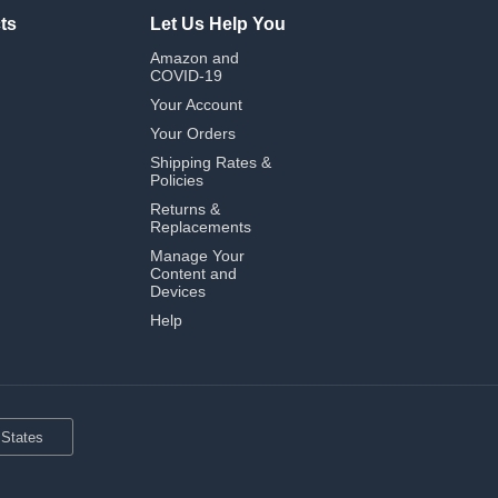
ts
Let Us Help You
Amazon and
COVID-19
Your Account
Your Orders
Shipping Rates &
Policies
Returns &
Replacements
Manage Your
Content and
Devices
Help
 States