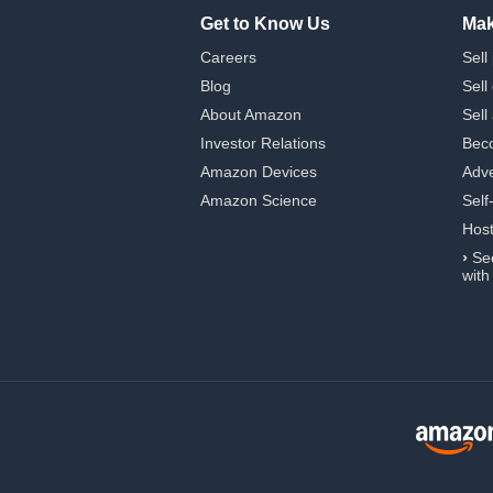
Get to Know Us
Mak
Careers
Sell
Blog
Sell
About Amazon
Sell
Investor Relations
Beco
Amazon Devices
Adve
Amazon Science
Self
Hos
›
Se
with