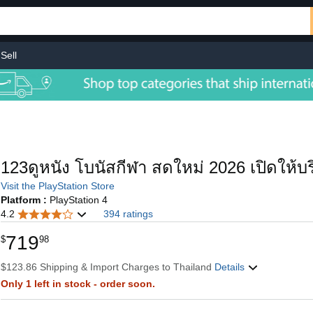
Sell
123ดูหนัง โบนัสกีฬา สดใหม่ 2026 เปิดให้บ
Visit the PlayStation Store
Platform :
PlayStation 4
4.2
394 ratings
719
$
98
$123.86 Shipping & Import Charges to Thailand
Details
Only 1 left in stock - order soon.