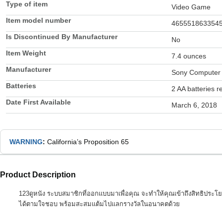
Type of item
Video Game
Item model number
465551863354
Is Discontinued By Manufacturer
No
Item Weight
7.4 ounces
Manufacturer
Sony Computer 
Batteries
2 AA batteries r
Date First Available
March 6, 2018
WARNING
:
California’s Proposition 65
Product Description
123ดูหนัง ระบบสมาชิกที่ออกแบบมาเพื่อคุณ จะทำให้คุณเข้าถึงสิทธิประโยช
ได้ตามใจชอบ พร้อมสะสมแต้มไปแลกรางวัลในอนาคตด้วย