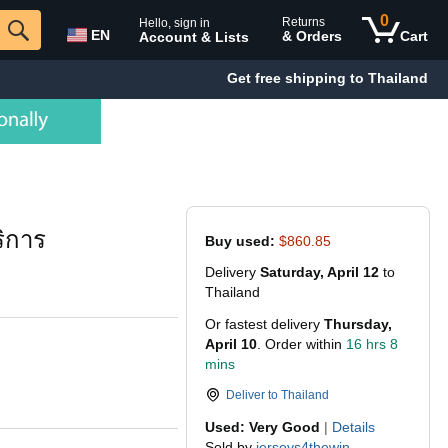
0
Returns
Hello, sign in
EN
& Orders
Cart
Account & Lists
Get free shipping to Thailand
ริการ
Buy used:
$860.85
Delivery
Saturday, April 12
to
Thailand
Or fastest delivery
Thursday,
April 10
. Order within
16 hrs 8
mins
Deliver to
Thailand
Used: Very Good
|
Details
Sold by
jerseys4thewin