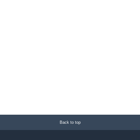
Back to top