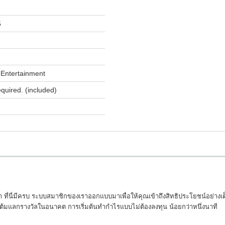
5
Entertainment
equired. (included)
 ที่นี่มีครบ ระบบสมาชิกของเราออกแบบมาเพื่อให้คุณเข้าถึงสิทธิประโยชน์อย่าง
สมแต้มแลกรางวัลในอนาคต การเริ่มต้นทำกำไรแบบไม่ต้องลงทุน น้อยกว่าหนึ่งนาที