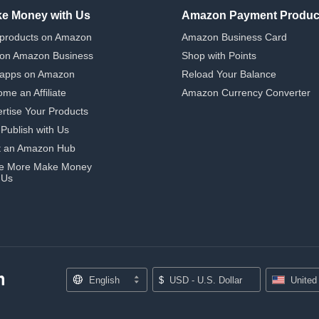
e Money with Us
Amazon Payment Produc
 products on Amazon
Amazon Business Card
 on Amazon Business
Shop with Points
 apps on Amazon
Reload Your Balance
me an Affiliate
Amazon Currency Converter
rtise Your Products
-Publish with Us
t an Amazon Hub
e More Make Money
 Us
English
$
USD - U.S. Dollar
United