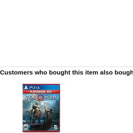
Customers who bought this item also bough