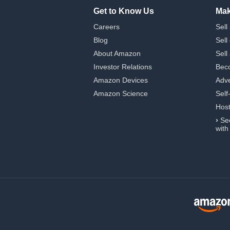
Get to Know Us
Mak
Careers
Sell
Blog
Sell
About Amazon
Sell
Investor Relations
Beco
Amazon Devices
Adve
Amazon Science
Self
Hos
›
Se
with