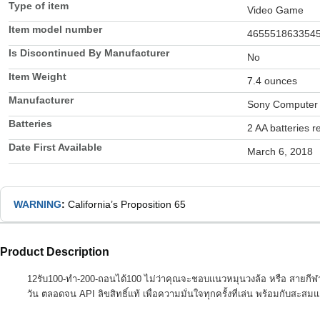
Type of item
Video Game
Item model number
465551863354
Is Discontinued By Manufacturer
No
Item Weight
7.4 ounces
Manufacturer
Sony Computer 
Batteries
2 AA batteries r
Date First Available
March 6, 2018
WARNING
:
California’s Proposition 65
Product Description
12รับ100-ทํา-200-ถอนได้100 ไม่ว่าคุณจะชอบแนวหมุนวงล้อ หรือ สายกีฬา
วัน ตลอดจน API ลิขสิทธิ์แท้ เพื่อความมั่นใจทุกครั้งที่เล่น พร้อมกับสะ