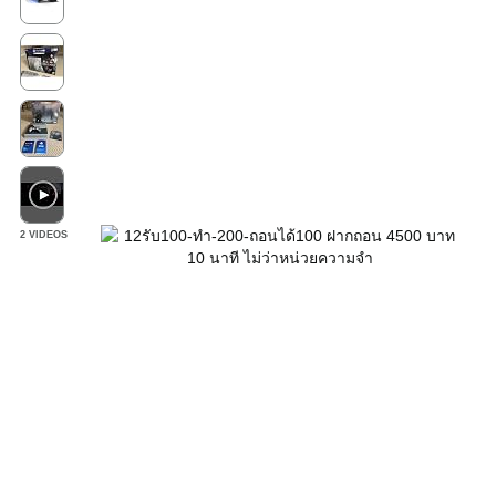
2 VIDEOS