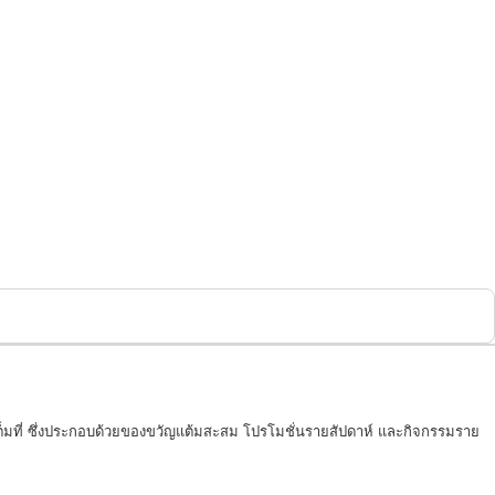
เต็มที่ ซึ่งประกอบด้วยของขวัญแต้มสะสม โปรโมชั่นรายสัปดาห์ และกิจกรรมราย