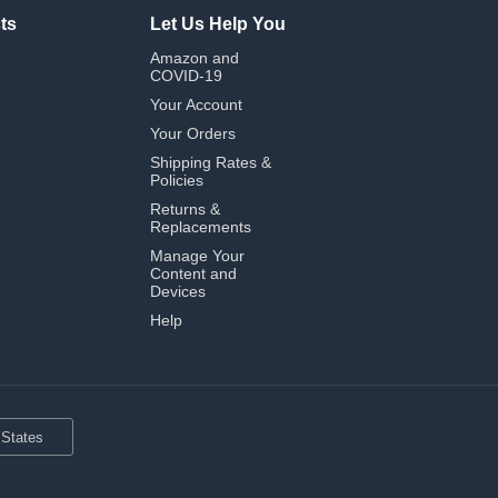
ts
Let Us Help You
Amazon and
COVID-19
Your Account
Your Orders
Shipping Rates &
Policies
Returns &
Replacements
Manage Your
Content and
Devices
Help
 States