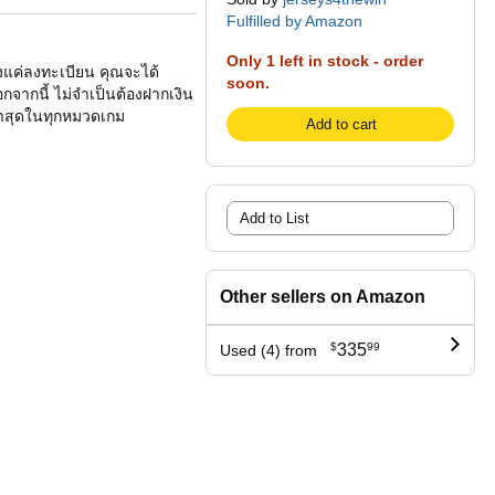
Fulfilled by Amazon
Only 1 left in stock - order
งแค่ลงทะเบียน คุณจะได้
soon.
กจากนี้ ไม่จำเป็นต้องฝากเงิน
่าสุดในทุกหมวดเกม
Add to cart
Add to List
Other sellers on Amazon
$
335
99
Used (4) from