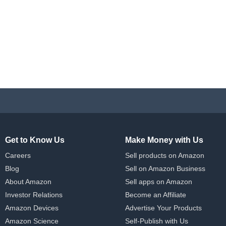
Get to Know Us
Make Money with Us
Careers
Sell products on Amazon
Blog
Sell on Amazon Business
About Amazon
Sell apps on Amazon
Investor Relations
Become an Affiliate
Amazon Devices
Advertise Your Products
Amazon Science
Self-Publish with Us