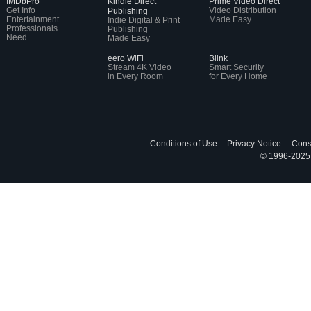
IMDbPro
Kindle Direct
Prime Video Direct
Get Info
Video Distribution
Publishing
Entertainment
Made Easy
Indie Digital & Print
Professionals
Publishing
Need
Made Easy
eero WiFi
Blink
Stream 4K Video
Smart Security
in Every Room
for Every Home
Conditions of Use
Privacy Notice
Cons
© 1996-2025, 