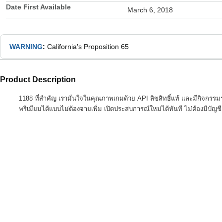
Date First Available
March 6, 2018
WARNING
:
California’s Proposition 65
Product Description
1188 ที่สำคัญ เรามั่นใจในคุณภาพเกมด้วย API ลิขสิทธิ์แท้ และมีกิจกรรมรายว
พรีเมียมได้แบบไม่ต้องจ่ายเพิ่ม เปิดประสบการณ์ใหม่ได้ทันที ไม่ต้องมีบัญช