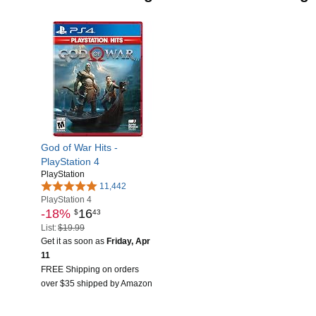
God of War Hits -
PlayStation 4
PlayStation
11,442
PlayStation 4
-18%
16
$
43
List:
$19.99
Get it as soon as
Friday, Apr
11
FREE Shipping on orders
over $35 shipped by Amazon