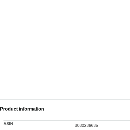
Product information
ASIN
B030236635