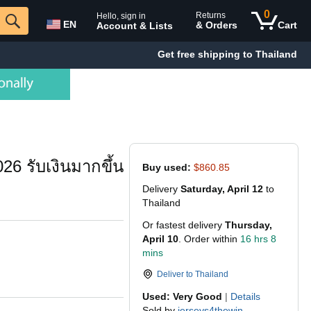
0
Returns
Hello, sign in
EN
& Orders
Cart
Account & Lists
Get free shipping to Thailand
26 รับเงินมากขึ้น
Buy used:
$860.85
Delivery
Saturday, April 12
to
Thailand
Or fastest delivery
Thursday,
April 10
. Order within
16 hrs 8
mins
Deliver to
Thailand
Used: Very Good
|
Details
Sold by
jerseys4thewin