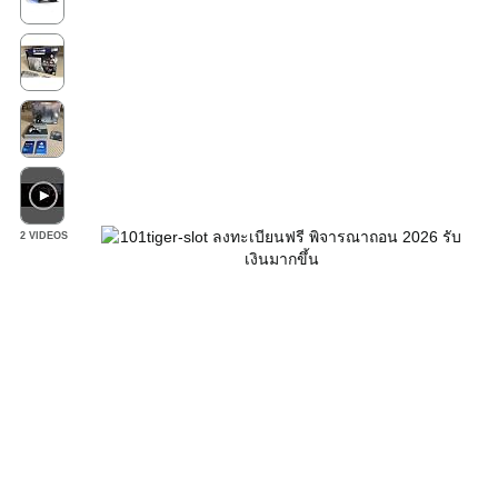
2 VIDEOS