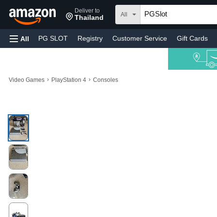
Deliver to
All
Thailand
PG SLOT
Registry
Customer Service
Gift Cards
All
›
›
Video Games
PlayStation 4
Consoles