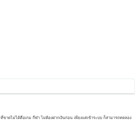
ละที่ขาดไม่ได้คือเกม กีฬา ไม่ต้องฝากเงินก่อน เพียงแค่เข้าระบบ ก็สามารถทดลอง