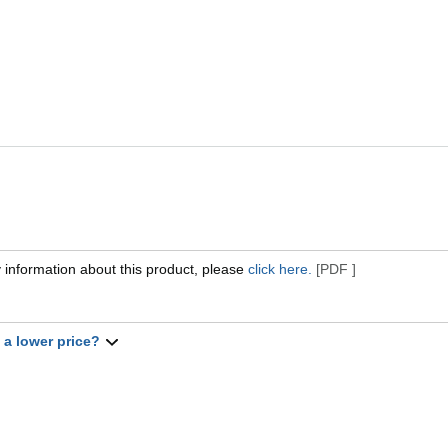
 information about this product, please
click here.
[PDF ]
t a lower price?