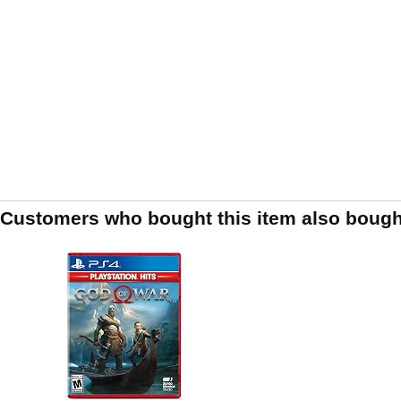
Customers who bought this item also bough