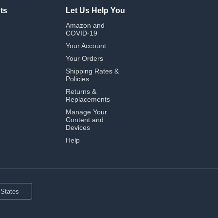
ts
Let Us Help You
Amazon and
COVID-19
Your Account
Your Orders
Shipping Rates &
Policies
Returns &
Replacements
Manage Your
Content and
Devices
Help
 States