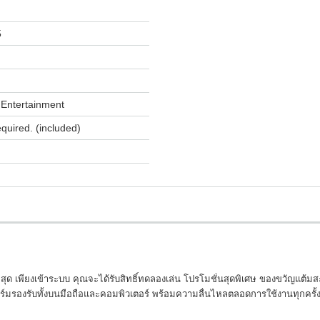
5
Entertainment
equired. (included)
สุด เพียงเข้าระบบ คุณจะได้รับสิทธิ์ทดลองเล่น โปรโมชั่นสุดพิเศษ ของขวัญแต
ฟอร์มรองรับทั้งบนมือถือและคอมพิวเตอร์ พร้อมความลื่นไหลตลอดการใช้งานทุกครั้