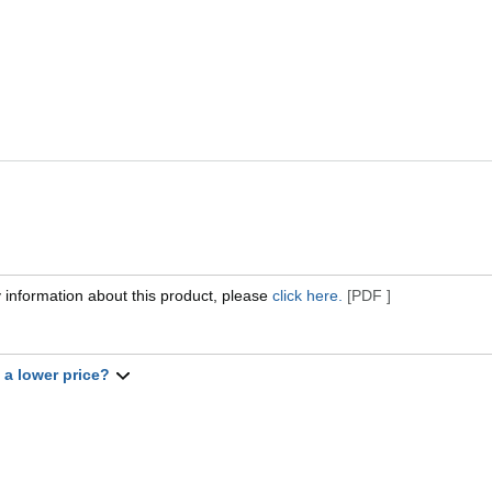
 information about this product, please
click here.
[PDF ]
t a lower price?