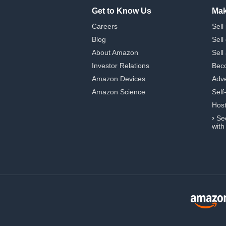
Get to Know Us
Mak
Careers
Sell
Blog
Sell
About Amazon
Sell
Investor Relations
Beco
Amazon Devices
Adve
Amazon Science
Self
Hos
›
Se
with