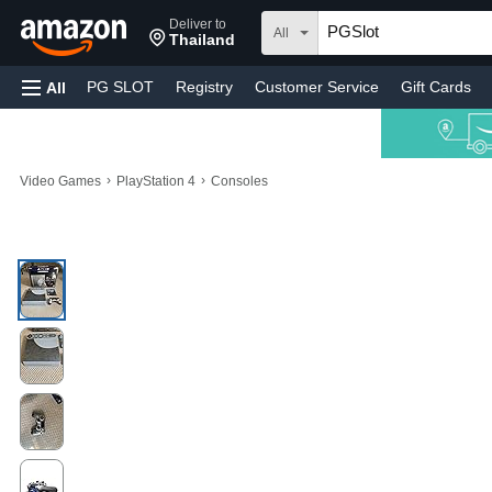
Deliver to
All
Thailand
PG SLOT
Registry
Customer Service
Gift Cards
All
›
›
Video Games
PlayStation 4
Consoles