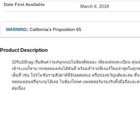
Date First Available
March 6, 2018
WARNING
:
California’s Proposition 65
Product Description
10รับ100-pg เริ่มต้นความสนุกแบบไม่ต้องคิดเยอะ เพียงแค่ลงทะเบียน คุณจ
เข้าระบบก็สามารถทดลองเล่นได้ทันที พร้อมสำรวจฟีเจอร์ใหม่ล่าสุดในทุก
เต็มที่ เช่น โปรโมชั่นรายสัปดาห์ที่อัปเดตเสมอ หรือของขวัญแต้มสะสม ที่จะ
ทดลองเล่นฟรีทุกเกมได้เลย ไม่ต้องโหลด แพลตฟอร์มรองรับทั้งมือถือและคอ
ต่อเนื่อง