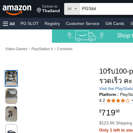
Deliver to
All
Thailand
PG SLOT
Registry
Customer Service
Gift Cards
S
All
›
›
Video Games
PlayStation 4
Consoles
10รับ100-
รวดเร็ว ค
Visit the PlayStat
Platform :
PlaySt
4.2
719
$
98
$123.86 Shipping
Only 1 left in st