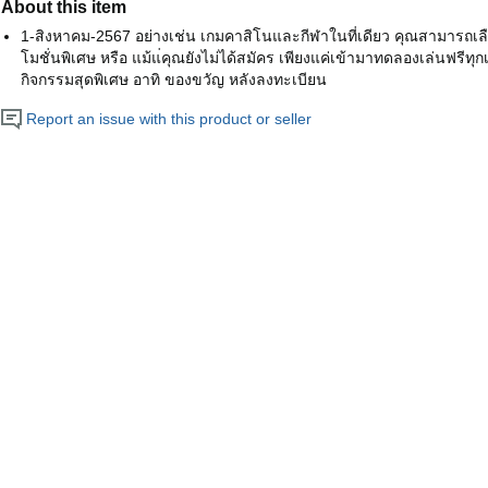
About this item
1-สิงหาคม-2567 อย่างเช่น เกมคาสิโนและกีฬาในที่เดียว คุณสามารถเลื
โมชั่นพิเศษ หรือ แม้แ่คุณยังไม่ได้สมัคร เพียงแค่เข้ามาทดลองเล่นฟรีทุกเ
กิจกรรมสุดพิเศษ อาทิ ของขวัญ หลังลงทะเบียน
Report an issue with this product or seller