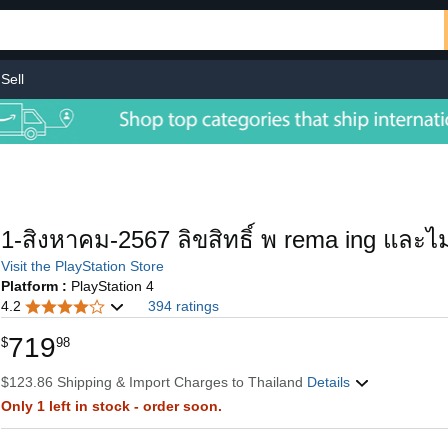
Sell
1-สิงหาคม-2567 ลิขสิทธิ์ พ rema ing และไม
Visit the PlayStation Store
Platform :
PlayStation 4
4.2
394 ratings
719
$
98
$123.86 Shipping & Import Charges to Thailand
Details
Only 1 left in stock - order soon.