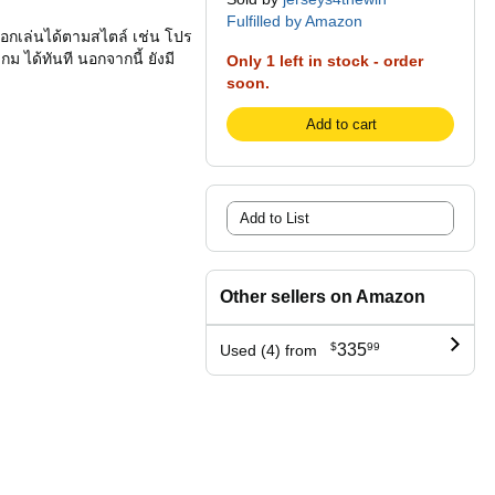
Fulfilled by Amazon
อกเล่นได้ตามสไตล์ เช่น โปร
กม ได้ทันที นอกจากนี้ ยังมี
Only 1 left in stock - order
soon.
Add to cart
Add to List
Other sellers on Amazon
$
335
99
Used (4) from