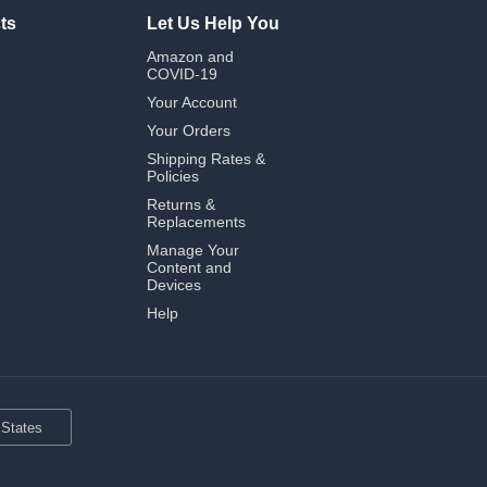
ts
Let Us Help You
Amazon and
COVID-19
Your Account
Your Orders
Shipping Rates &
Policies
Returns &
Replacements
Manage Your
Content and
Devices
Help
 States