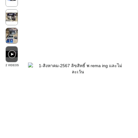
2 VIDEOS