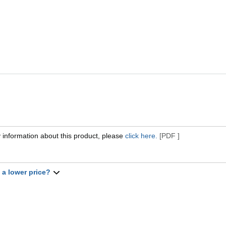
 information about this product, please
click here.
[PDF ]
t a lower price?