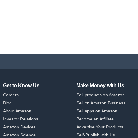
Get to Know Us
Make Money with Us
Careers
Sell products on Amazon
Blog
Sell on Amazon Business
About Amazon
Sell apps on Amazon
Investor Relations
Become an Affiliate
Amazon Devices
Advertise Your Products
Amazon Science
Self-Publish with Us