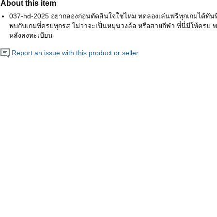
About this item
037-hd-2025 อยากลองก่อนตัดสินใจใช่ไหม ทดลองเล่นฟรีทุกเกมได้ทันที ไ
พบกับเกมที่ครบทุกรส ไม่ว่าจะเป็นหมุนวงล้อ หรือสายกีฬา ที่นี่มีให้คร
หลังลงทะเบียน
Report an issue with this product or seller