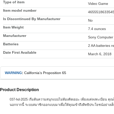
Type of item
Video Game
Item model number
465551863354
Is Discontinued By Manufacturer
No
Item Weight
7.4 ounces
Manufacturer
Sony Computer 
Batteries
2 AA batteries r
Date First Available
March 6, 2018
WARNING
:
California’s Proposition 65
Product Description
037-hd-2025 เริ่มต้นความสนุกแบบไม่ต้องคิดเยอะ เพียงแค่ลงทะเบียน คุณก
นอกจากนี้ ระบบสมาชิกออกแบบมาเพื่อให้คุณเข้าถึงสิทธิประโยชน์อย่างเต็