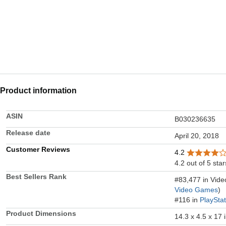
Product information
ASIN
B030236635
Release date
April 20, 2018
Customer Reviews
4.2
4.2 out of 5 star
Best Sellers Rank
#83,477 in Vid
Video Games
)
#116 in
PlaySta
Product Dimensions
14.3 x 4.5 x 17