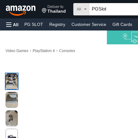
Deliver to
All
Thailand
PG SLOT
Registry
Customer Service
Gift Cards
All
›
›
Video Games
PlayStation 4
Consoles