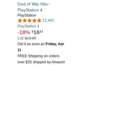
God of War Hits -
PlayStation 4
PlayStation
11,442
PlayStation 4
-18%
16
$
43
List:
$19.99
Get it as soon as
Friday, Apr
11
FREE Shipping on orders
over $35 shipped by Amazon