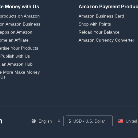
e Money with Us
Amazon Payment Produc
 products on Amazon
Amazon Business Card
 on Amazon Business
Shop with Points
 apps on Amazon
Reload Your Balance
me an Affiliate
Amazon Currency Converter
rtise Your Products
-Publish with Us
t an Amazon Hub
e More Make Money
 Us
English
$
USD - U.S. Dollar
United