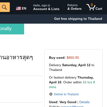
0
Returns
Hello, sign in
EN
& Orders
Cart
Account & Lists
Get free shipping to Thailand
้านอาหารสุดๆ
Buy used:
$860.85
Delivery
Saturday, April 12
to
Thailand
Or fastest delivery
Thursday,
April 10
. Order within
16 hrs 8
mins
Deliver to
Thailand
Used: Very Good
|
Details
Sold by
jerseys4thewin