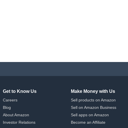
Get to Know Us
Make Money with Us
Careers
Sell products on Amazon
Blog
Sell on Amazon Business
About Amazon
Sell apps on Amazon
Investor Relations
Become an Affiliate