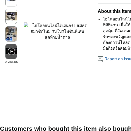
About this ite
ไฮโลออนไลน์ได
พิถีพิฐาน เพื่อใ
สุดคุ้ม ที่อัพเ
รับของขวัญและ
ต้องดาวน์โหลด
มือถือหรือคอมพิ
Report an issue
2 VIDEOS
Customers who bought this item also bough