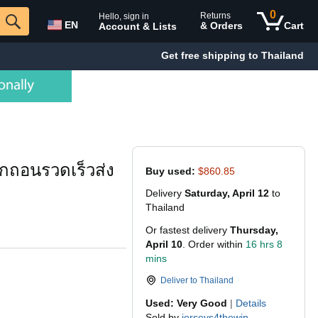
0
Returns
Hello, sign in
EN
& Orders
Cart
Account & Lists
Get free shipping to Thailand
กถอนรวดเร็วส่ง
Buy used:
$860.85
Delivery
Saturday, April 12
to
Thailand
Or fastest delivery
Thursday,
April 10
. Order within
16 hrs 8
mins
Deliver to
Thailand
Used: Very Good
|
Details
Sold by
jerseys4thewin