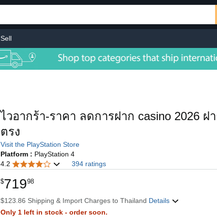
Sell
ไวอากร้า-ราคา ลดการฝาก casino 2026 ฝา
ตรง
Visit the PlayStation Store
Platform :
PlayStation 4
4.2
394 ratings
719
$
98
$123.86 Shipping & Import Charges to Thailand
Details
Only 1 left in stock - order soon.