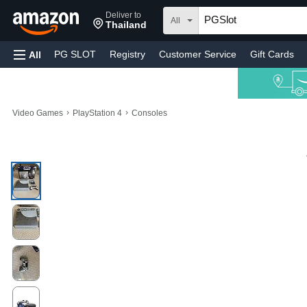
Deliver to
All
Thailand
PG SLOT
Registry
Customer Service
Gift Cards
All
›
›
Video Games
PlayStation 4
Consoles