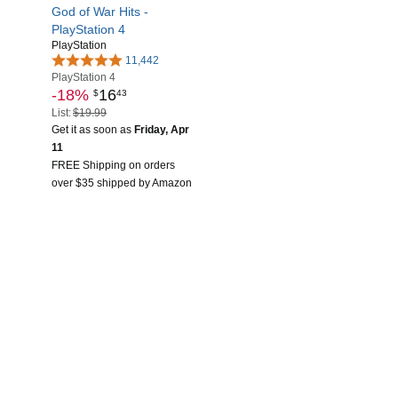
God of War Hits -
PlayStation 4
PlayStation
11,442
PlayStation 4
-18%
16
$
43
List:
$19.99
Get it as soon as
Friday, Apr
11
FREE Shipping on orders
over $35 shipped by Amazon