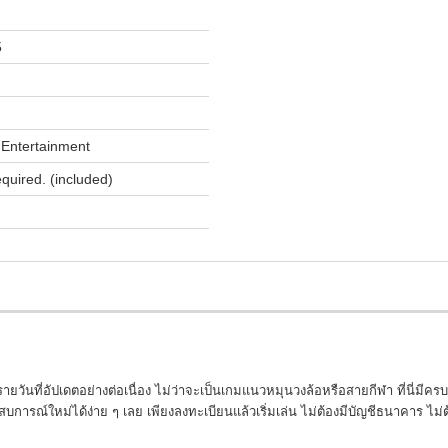
5
Entertainment
equired. (included)
ายวันที่อัปเดตอย่างต่อเนื่อง ไม่ว่าจะเป็นเกมแนวหมุนวงล้อหรือสายกีฬา ที่นี่มีค
ารณ์ใหม่ได้ง่าย ๆ เลย เพียงลงทะเบียนแล้วเริ่มเล่น ไม่ต้องมีบัญชีธนาคาร ไม่ต