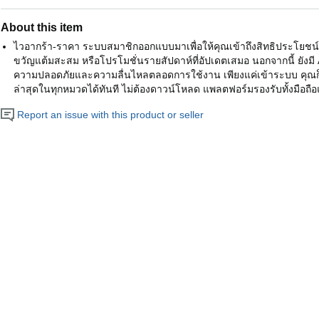
About this item
ไวอากร้า-ราคา ระบบสมาชิกออกแบบมาเพื่อให้คุณเข้าถึงสิทธิประโยชน์อย
ขวัญแต้มสะสม หรือโปรโมชั่นรายสัปดาห์ที่อัปเดตเสมอ นอกจากนี้ ยังมี AP
ความปลอดภัยและความลื่นไหลตลอดการใช้งาน เพียงแค่เข้าระบบ คุณ
ล่าสุดในทุกหมวดได้ทันที ไม่ต้องดาวน์โหลด แพลตฟอร์มรองรับทั้งมือถ
Report an issue with this product or seller