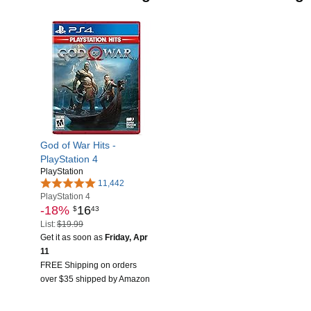
God of War Hits -
PlayStation 4
PlayStation
11,442
PlayStation 4
-18%
16
$
43
List:
$19.99
Get it as soon as
Friday, Apr
11
FREE Shipping on orders
over $35 shipped by Amazon