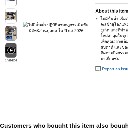
About this ite
ไม่มีขั้นต่ํา เ
จะเข้าสู่โลกแห
รูเล็ต และกีฬาฟร
ใหม่ล่าสุดในท
เพื่อคุณอย่างเต
สัปดาห์ และของ
ติดตามกิจกรรมอั
มาเยี่ยมชม
2 VIDEOS
Report an issue
Customers who bought this item also bough