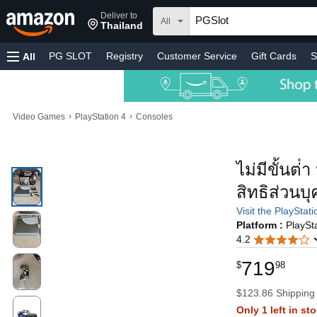
Deliver to
All
Thailand
PG SLOT
Registry
Customer Service
Gift Cards
S
All
›
›
Video Games
PlayStation 4
Consoles
ไม่มีขั้นต่
สิทธิส่วนบ
Visit the PlayStat
Platform :
PlaySt
4.2
719
$
98
$123.86 Shipping
Only 1 left in st