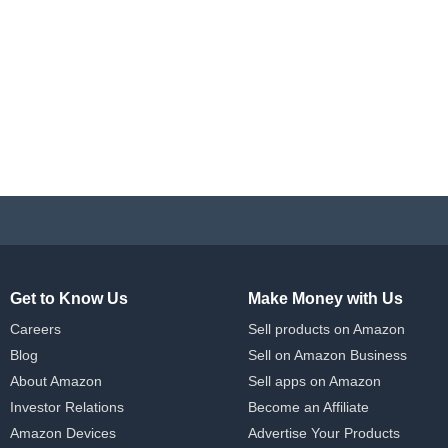
Get to Know Us
Make Money with Us
Careers
Sell products on Amazon
Blog
Sell on Amazon Business
About Amazon
Sell apps on Amazon
Investor Relations
Become an Affiliate
Amazon Devices
Advertise Your Products