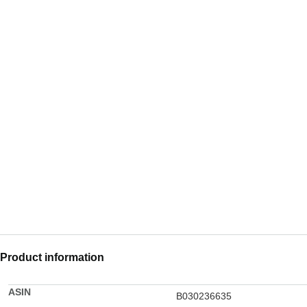
Product information
ASIN
B030236635