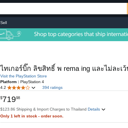
Sell
ไทเกอร์บิ๊ก ลิขสิทธิ์ พ rema ing และไม่ละเว้
Visit the PlayStation Store
Platform :
PlayStation 4
4.2
394 ratings
719
$
98
$123.86 Shipping & Import Charges to Thailand
Details
Only 1 left in stock - order soon.