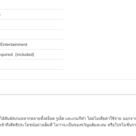
5
Entertainment
equired. (included)
ะได้สัมผัสเกมหลากหลายทั้งสล็อต รูเล็ต และเกมกีฬา โดยไม่เสียค่าใช้จ่าย นอกจาก
ถึงสิทธิประโยชน์อย่างเต็มที่ ไม่ว่าจะเป็นของขวัญแต้มสะสม หรือโปรโมชั่นรายสัป