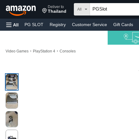
Deliver to
All
Thailand
PG SLOT
Registry
Customer Service
Gift Cards
All
›
›
Video Games
PlayStation 4
Consoles