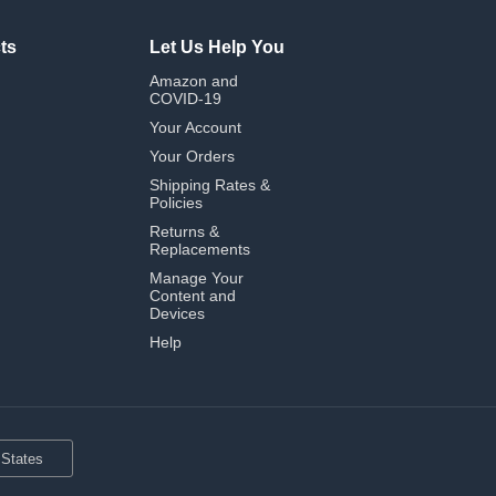
ts
Let Us Help You
Amazon and
COVID-19
Your Account
Your Orders
Shipping Rates &
Policies
Returns &
Replacements
Manage Your
Content and
Devices
Help
 States