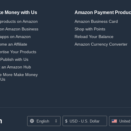
e Money with Us
Amazon Payment Produc
 products on Amazon
Amazon Business Card
 on Amazon Business
Shop with Points
 apps on Amazon
Reload Your Balance
me an Affiliate
Amazon Currency Converter
rtise Your Products
-Publish with Us
t an Amazon Hub
e More Make Money
 Us
English
$
USD - U.S. Dollar
United