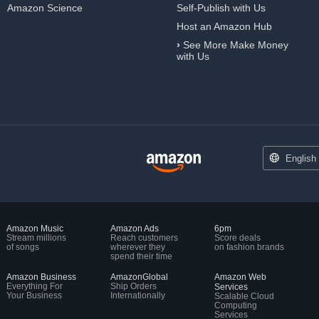
Amazon Science
Self-Publish with Us
Host an Amazon Hub
›
See More Make Money
with Us
English
Amazon Music
Amazon Ads
6pm
Stream millions
Reach customers
Score deals
of songs
wherever they
on fashion brands
spend their time
Amazon Business
AmazonGlobal
Amazon Web
Everything For
Ship Orders
Services
Your Business
Internationally
Scalable Cloud
Computing
Services