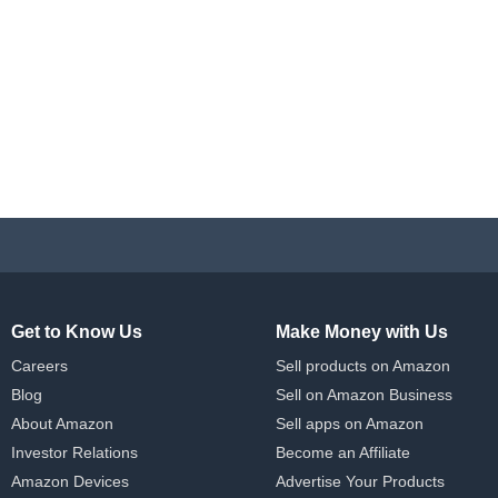
Get to Know Us
Make Money with Us
Careers
Sell products on Amazon
Blog
Sell on Amazon Business
About Amazon
Sell apps on Amazon
Investor Relations
Become an Affiliate
Amazon Devices
Advertise Your Products