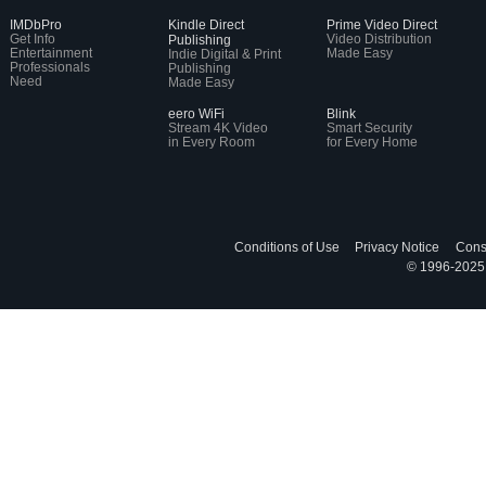
IMDbPro
Kindle Direct
Prime Video Direct
Get Info
Video Distribution
Publishing
Entertainment
Made Easy
Indie Digital & Print
Professionals
Publishing
Need
Made Easy
eero WiFi
Blink
Stream 4K Video
Smart Security
in Every Room
for Every Home
Conditions of Use
Privacy Notice
Cons
© 1996-2025, 