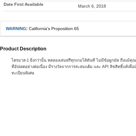
Date First Available
March 6, 2018
WARNING
:
California’s Proposition 65
Product Description
ไตรมาส-1 ยิ่งกว่านั้น ทดลองเล่นฟรีทุกเกมได้ทันที ไม่มีข้อผูกมัด ถึงแม้ค
ที่อัปเดตอย่างต่อเนื่อง มีรางวัลจากการสะสมแต้ม และ API ลิขสิทธิ์แท้
ทะเบียนพิเศษ