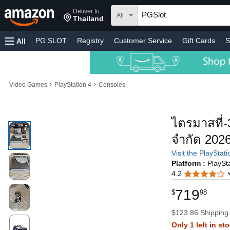
Deliver to
All
Thailand
PG SLOT
Registry
Customer Service
Gift Cards
S
All
›
›
Video Games
PlayStation 4
Consoles
ไตรมาสที่-
จำกัด 2026
Visit the PlayStat
Platform :
PlaySt
4.2
719
$
98
$123.86 Shipping
Only 1 left in st