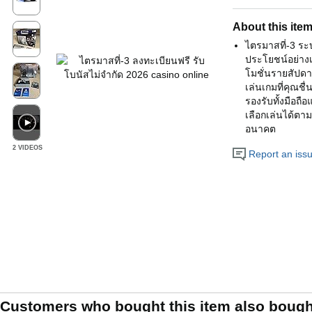
About this ite
ไตรมาสที่-3 ระ
ประโยชน์อย่างเ
โมชั่นรายสัปดา
เล่นเกมที่คุณช
รองรับทั้งมือ
เลือกเล่นได้ต
อนาคต
2 VIDEOS
Report an issue
Customers who bought this item also bough