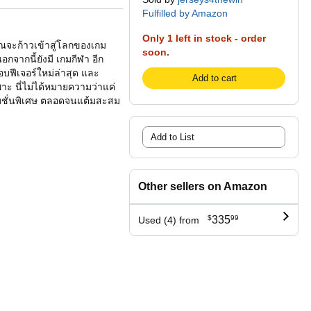
Fulfilled by Amazon
Only 1 left in stock - order
ุณจะก้าวเข้าสู่โลกของเกม
soon.
อกจากนี้ยังมี เกมกีฬา อีก
บฟีเจอร์ใหม่ล่าสุด และ
Add to cart
ะ นี่ไม่ได้หมายความว่าแค่
รโมชั่นพิเศษ ตลอดจนแต้มสะสม
Add to List
Other sellers on Amazon
$
335
99
Used (4) from