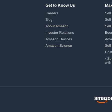
Get to Know Us
Mak
Careers
Sell
Blog
Sell
About Amazon
Sell
Investor Relations
Beco
Amazon Devices
Adve
Amazon Science
Self
Hos
›
Se
with