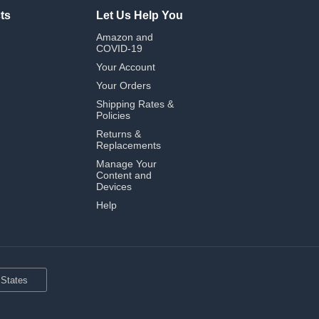
ts
Let Us Help You
Amazon and
COVID-19
Your Account
Your Orders
Shipping Rates &
Policies
Returns &
Replacements
Manage Your
Content and
Devices
Help
 States