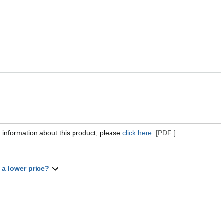
 information about this product, please
click here.
[PDF ]
t a lower price?