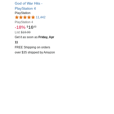
God of War Hits -
PlayStation 4
PlayStation
11,442
PlayStation 4
-18%
16
$
43
List:
$19.99
Get it as soon as
Friday, Apr
11
FREE Shipping on orders
over $35 shipped by Amazon