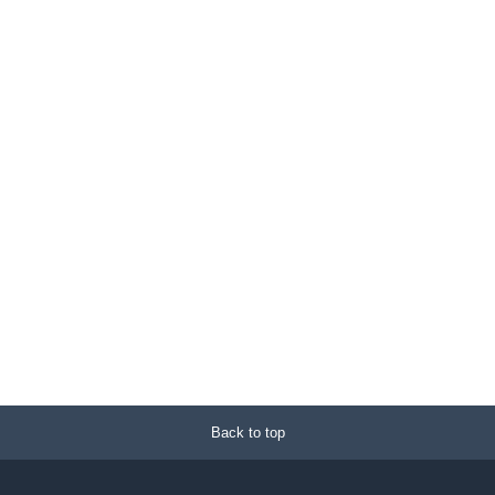
Back to top