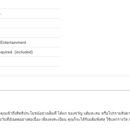
5
Entertainment
equired. (included)
ข้าถึงสิทธิประโยชน์อย่างเต็มที่ ได้แก่ ของขวัญ แต้มสะสม หรือโปรรายสัปดาห
นที่อัปเดตอย่างต่อเนื่อง เพียงลงทะเบียน คุณก็จะได้รับแต้มพิเศษ ใช้แลกรางวัล หร