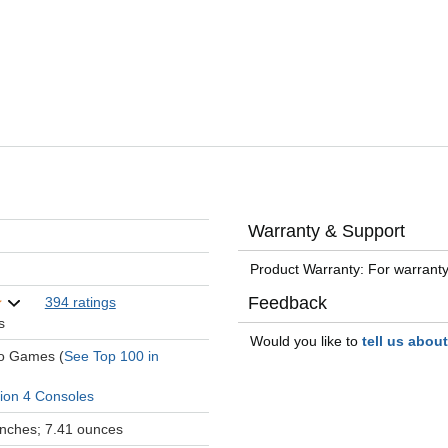
Warranty & Support
Product Warranty: For warranty
Feedback
394 ratings
s
Would you like to
tell us abou
eo Games (
See Top 100 in
tion 4 Consoles
 inches; 7.41 ounces