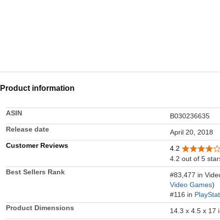
Product information
ASIN
B030236635
Release date
April 20, 2018
Customer Reviews
4.2
4.2 out of 5 star
Best Sellers Rank
#83,477 in Vid
Video Games
)
#116 in
PlaySta
Product Dimensions
14.3 x 4.5 x 17