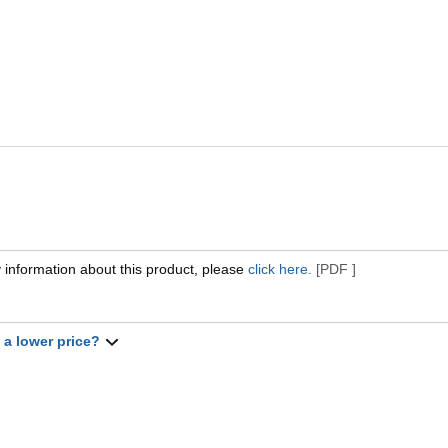
 information about this product, please
click here.
[PDF ]
t a lower price?