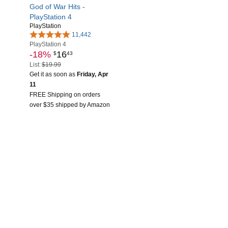
God of War Hits -
PlayStation 4
PlayStation
11,442
PlayStation 4
-18%
16
$
43
List:
$19.99
Get it as soon as
Friday, Apr
11
FREE Shipping on orders
over $35 shipped by Amazon