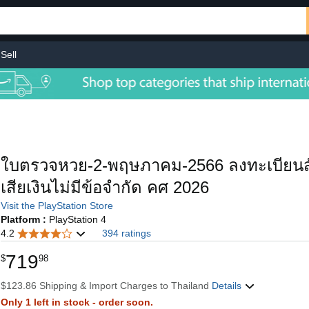
Sell
ใบตรวจหวย-2-พฤษภาคม-2566 ลงทะเบียนสัญ
เสียเงินไม่มีข้อจำกัด คศ 2026
Visit the PlayStation Store
Platform :
PlayStation 4
4.2
394 ratings
719
$
98
$123.86 Shipping & Import Charges to Thailand
Details
Only 1 left in stock - order soon.