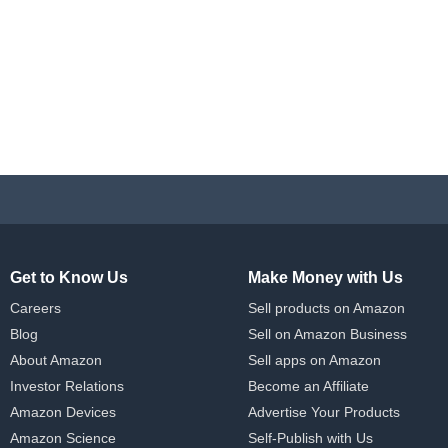
Get to Know Us
Make Money with Us
Careers
Sell products on Amazon
Blog
Sell on Amazon Business
About Amazon
Sell apps on Amazon
Investor Relations
Become an Affiliate
Amazon Devices
Advertise Your Products
Amazon Science
Self-Publish with Us