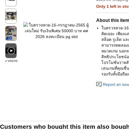
Only 1 left in st
About this ite
ใบตรวจหวย-16-
คิดเยอะ เพียงแ
สล็อต รูเล็ต แล
สามารถทดลองเล่
หมวดเกม นอกจาก
สิทธิประโยชน์อ
2 VIDEOS
โปรโมชั่นรายสัป
เล่นเกมที่คุณช
รองรับทั้งมือ
Report an issue
Customers who bought this item also bough