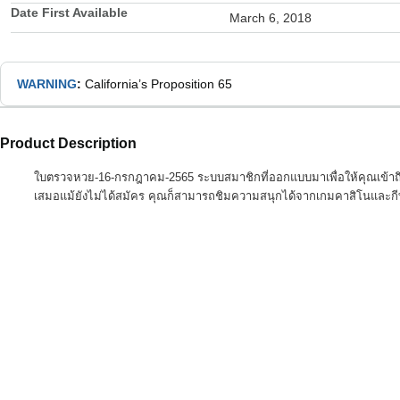
Date First Available
March 6, 2018
WARNING
:
California’s Proposition 65
Product Description
ใบตรวจหวย-16-กรกฎาคม-2565 ระบบสมาชิกที่ออกแบบมาเพื่อให้คุณเข้าถึงส
เสมอแม้ยังไม่ได้สมัคร คุณก็สามารถชิมความสนุกได้จากเกมคาสิโนและกี