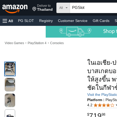
Deliver to
All
Thailand
PG SLOT
Registry
Customer Service
Gift Cards
S
All
›
›
Video Games
PlayStation 4
Consoles
ในเอเชีย-ป
บาสเกตบอล
ให้สูงขึ้น
ชัดในกีฬาข
Visit the PlayStat
Platform :
PlaySt
4.2
719
$
98