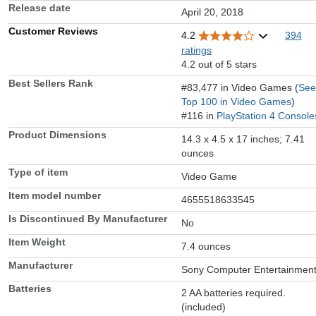
Release date
April 20, 2018
Customer Reviews
4.2
394
ratings
4.2 out of 5 stars
Best Sellers Rank
#83,477 in Video Games (
See
Top 100 in Video Games
)
#116 in
PlayStation 4 Console
Product Dimensions
14.3 x 4.5 x 17 inches; 7.41
ounces
Type of item
Video Game
Item model number
4655518633545
Is Discontinued By Manufacturer
No
Item Weight
7.4 ounces
Manufacturer
Sony Computer Entertainmen
Batteries
2 AA batteries required.
(included)