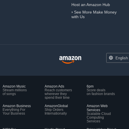
Host an Amazon Hub
›
See More Make Money
with Us
English
Amazon Music
Amazon Ads
6pm
Stream millions
Reach customers
Score deals
of songs
wherever they
on fashion brands
spend their time
Amazon Business
AmazonGlobal
Amazon Web
Everything For
Ship Orders
Services
Your Business
Internationally
Scalable Cloud
Computing
Services