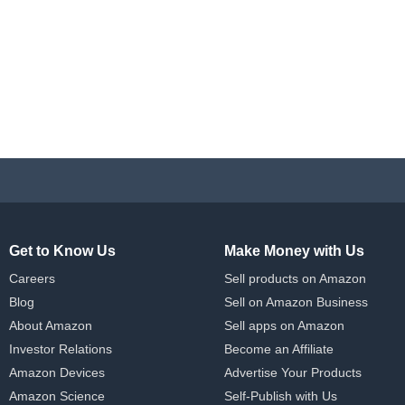
Get to Know Us
Make Money with Us
Careers
Sell products on Amazon
Blog
Sell on Amazon Business
About Amazon
Sell apps on Amazon
Investor Relations
Become an Affiliate
Amazon Devices
Advertise Your Products
Amazon Science
Self-Publish with Us