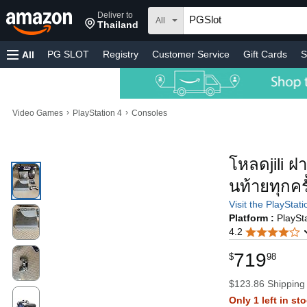
Deliver to
All
Thailand
PG SLOT
Registry
Customer Service
Gift Cards
S
All
›
›
Video Games
PlayStation 4
Consoles
โหลดjili ฝ
นท้ายทุกครั
Visit the PlayStat
Platform :
PlaySt
4.2
719
$
98
$123.86 Shipping
Only 1 left in st