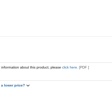
 information about this product, please
click here.
[PDF ]
t a lower price?