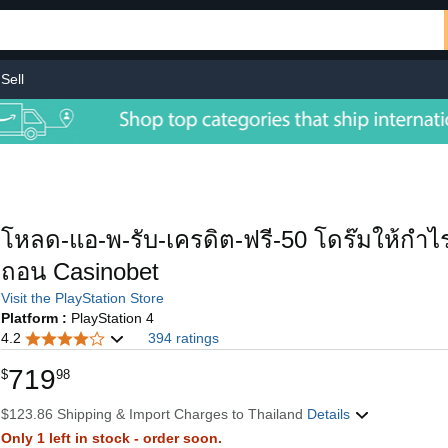
Sell
โหลด-แอ-พ-รับ-เครดิต-ฟรี-50 โดร๊มให้กำ
ถอน Casinobet
Visit the PlayStation Store
Platform :
PlayStation 4
4.2
394 ratings
719
$
98
$123.86 Shipping & Import Charges to Thailand
Details
Only 1 left in stock - order soon.