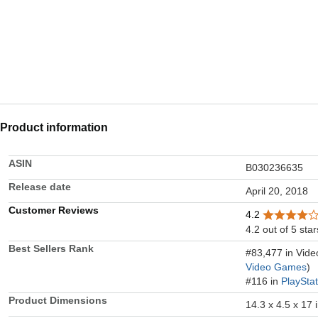
Product information
ASIN
B030236635
Release date
April 20, 2018
Customer Reviews
4.2
4.2 out of 5 star
Best Sellers Rank
#83,477 in Vid
Video Games
)
#116 in
PlaySta
Product Dimensions
14.3 x 4.5 x 17