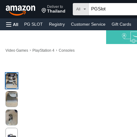
Deliver to
All
Thailand
PG SLOT
Registry
Customer Service
Gift Cards
All
›
›
Video Games
PlayStation 4
Consoles