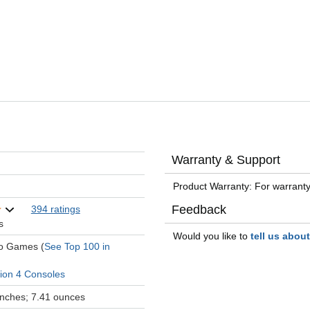
Warranty & Support
Product Warranty: For warranty
Feedback
394 ratings
s
Would you like to
tell us abou
eo Games (
See Top 100 in
tion 4 Consoles
 inches; 7.41 ounces