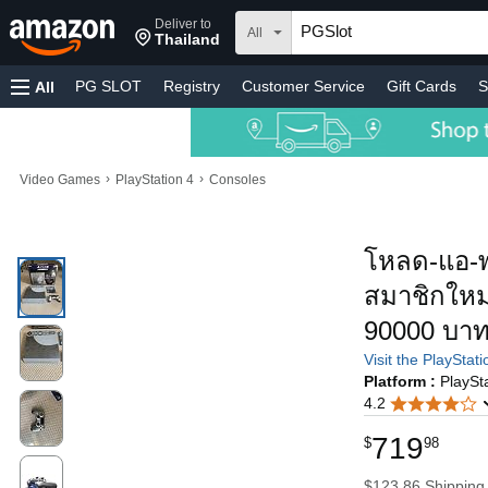
Deliver to
All
Thailand
PG SLOT
Registry
Customer Service
Gift Cards
S
All
›
›
Video Games
PlayStation 4
Consoles
โหลด-แอ-พ
สมาชิกใหม่
90000 บา
Visit the PlayStat
Platform :
PlaySt
4.2
719
$
98
$123.86 Shipping