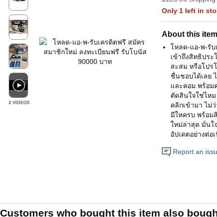
Only 1 left in st
About this ite
โหลด-แอ-พ-รับ
เข้าถึงสิทธิประ
สะสม หรือโปรโม
ชื่นชอบได้เลย 
และคอม พร้อม
ตัดสินใจใช่ไหม 
2 VIDEOS
คลิกเข้ามา ไม่
มีใหครบ พร้อม
ใหม่ล่าสุด มั่นใ
อัปเดตอย่างต่อเน
Report an issue
Customers who bought this item also bough