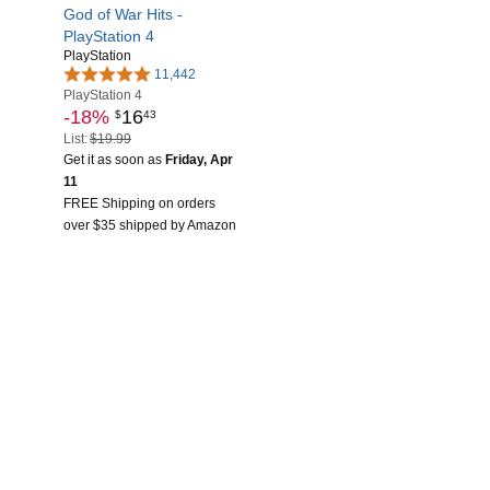
God of War Hits -
PlayStation 4
PlayStation
11,442
PlayStation 4
-18%
16
$
43
List:
$19.99
Get it as soon as
Friday, Apr
11
FREE Shipping on orders
over $35 shipped by Amazon