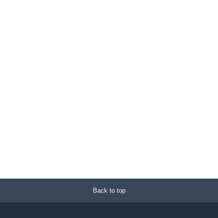
Back to top