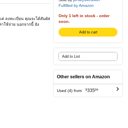
Fulfilled by Amazon
Only 1 left in stock - order
แค่ ลงทะเบียน คุณจะได้สัมผัส
soon.
าใช้จ่าย นอกจากนี้ ยัง
Add to cart
Add to List
Other sellers on Amazon
$
335
99
Used (4) from