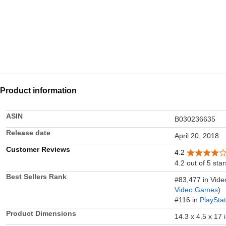
Product information
ASIN
B030236635
Release date
April 20, 2018
Customer Reviews
4.2
4.2 out of 5 star
Best Sellers Rank
#83,477 in Vid
Video Games
)
#116 in
PlaySta
Product Dimensions
14.3 x 4.5 x 17