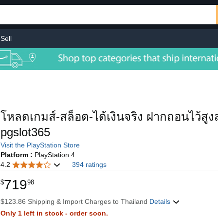
Sell
โหลดเกมส์-สล็อต-ได้เงินจริง ฝากถอนไว้สูง
pgslot365
Visit the PlayStation Store
Platform :
PlayStation 4
4.2
394 ratings
719
$
98
$123.86 Shipping & Import Charges to Thailand
Details
Only 1 left in stock - order soon.