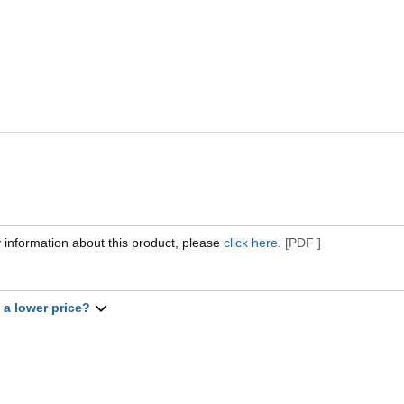
 information about this product, please
click here.
[PDF ]
t a lower price?