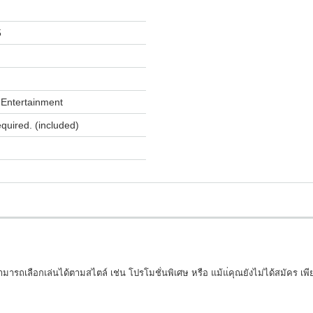
5
Entertainment
equired. (included)
ามารถเลือกเล่นได้ตามสไตล์ เช่น โปรโมชั่นพิเศษ หรือ แม้แ่คุณยังไม่ได้สมัคร เพี