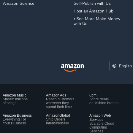
Amazon Science
Self-Publish with Us
Host an Amazon Hub
›
See More Make Money
with Us
English
Amazon Music
Amazon Ads
6pm
Stream millions
Reach customers
Score deals
of songs
wherever they
on fashion brands
spend their time
Amazon Business
AmazonGlobal
Amazon Web
Everything For
Ship Orders
Services
Your Business
Internationally
Scalable Cloud
Computing
Services