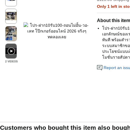
Only 1 left in st
About this ite
โปร-ฝาก10รับ10
เอกลักษณ์ของเร
ทันที พร้อมสำร
ระบบสมาชิกของเ
ประโยชน์แบบเต็
โมชั่นรายสัปดาห
2 VIDEOS
Report an issue
Customers who bought this item also bough