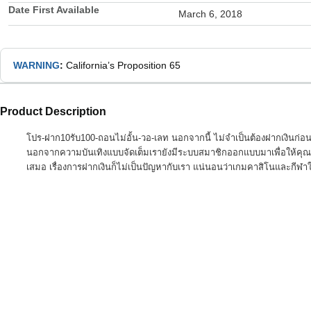
Date First Available
March 6, 2018
WARNING
:
California’s Proposition 65
Product Description
โปร-ฝาก10รับ100-ถอนไม่อั้น-วอ-เลท นอกจากนี้ ไม่จำเป็นต้องฝากเงินก่อ
นอกจากความบันเทิงแบบจัดเต็มเรายังมีระบบสมาชิกออกแบบมาเพื่อให้คุณเข้
เสมอ เรื่องการฝากเงินก็ไม่เป็นปัญหากับเรา แน่นอนว่าเกมคาสิโนและกี