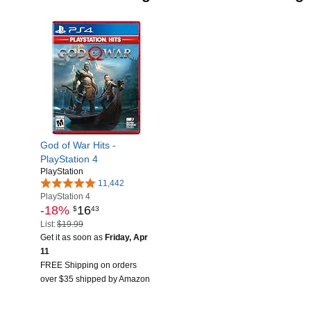
God of War Hits -
PlayStation 4
PlayStation
11,442
PlayStation 4
-18%
16
$
43
List:
$19.99
Get it as soon as
Friday, Apr
11
FREE Shipping on orders
over $35 shipped by Amazon