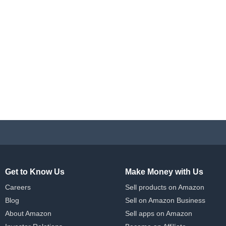
Get to Know Us
Make Money with Us
Careers
Sell products on Amazon
Blog
Sell on Amazon Business
About Amazon
Sell apps on Amazon