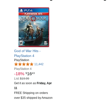
God of War Hits -
PlayStation 4
PlayStation
11,442
PlayStation 4
-18%
16
$
43
List:
$19.99
Get it as soon as
Friday, Apr
11
FREE Shipping on orders
over $35 shipped by Amazon