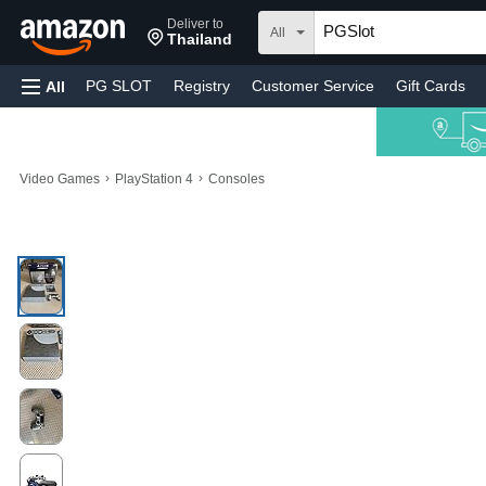
Deliver to
All
Thailand
PG SLOT
Registry
Customer Service
Gift Cards
All
›
›
Video Games
PlayStation 4
Consoles