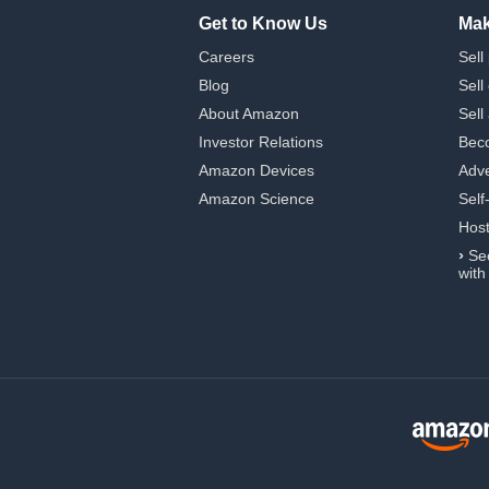
Get to Know Us
Mak
Careers
Sell
Blog
Sell
About Amazon
Sell
Investor Relations
Beco
Amazon Devices
Adve
Amazon Science
Self
Hos
›
Se
with