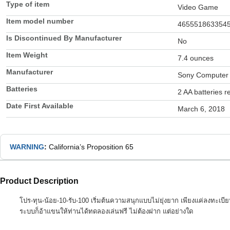
Type of item
Video Game
Item model number
465551863354
Is Discontinued By Manufacturer
No
Item Weight
7.4 ounces
Manufacturer
Sony Computer 
Batteries
2 AA batteries r
Date First Available
March 6, 2018
WARNING
:
California’s Proposition 65
Product Description
โปร-ทุน-น้อย-10-รับ-100 เริ่มต้นความสนุกแบบไม่ยุ่งยาก เพียงแค่ลงทะเบี
ระบบก็อ้าแขนให้ท่านได้ทดลองเล่นฟรี ไม่ต้องฝาก แต่อย่างใด