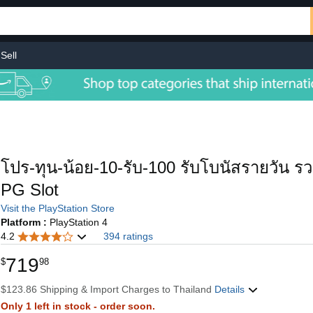
Sell
โปร-ทุน-น้อย-10-รับ-100 รับโบนัสรายวัน ร
PG Slot
Visit the PlayStation Store
Platform :
PlayStation 4
4.2
394 ratings
719
$
98
$123.86 Shipping & Import Charges to Thailand
Details
Only 1 left in stock - order soon.