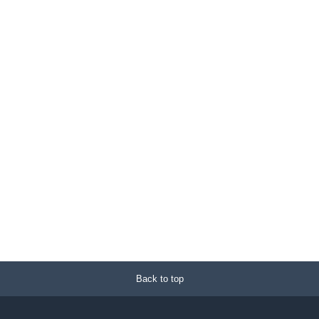
Back to top