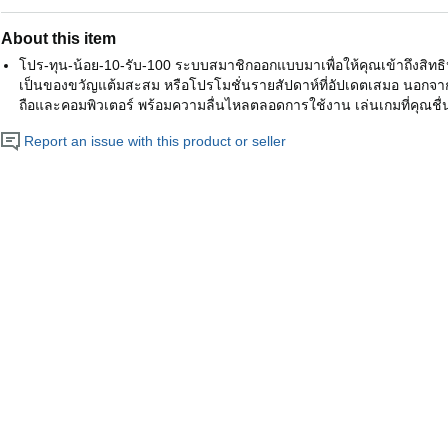
About this item
โปร-ทุน-น้อย-10-รับ-100 ระบบสมาชิกออกแบบมาเพื่อให้คุณเข้าถึงสิทธิป
เป็นของขวัญแต้มสะสม หรือโปรโมชั่นรายสัปดาห์ที่อัปเดตเสมอ นอกจากนี
ถือและคอมพิวเตอร์ พร้อมความลื่นไหลตลอดการใช้งาน เล่นเกมที่คุณชื
Report an issue with this product or seller