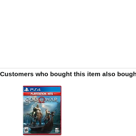
Customers who bought this item also bough